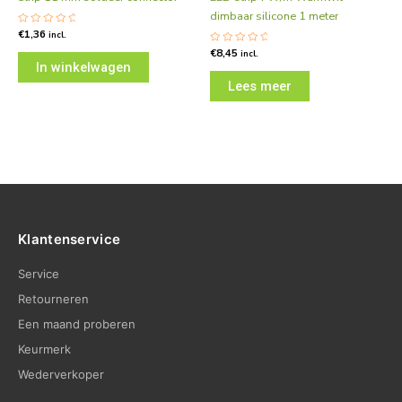
dimbaar silicone 1 meter
Gewaardeerd
€
1,36
incl.
0
uit
Gewaardeerd
€
8,45
incl.
5
0
In winkelwagen
uit
5
Lees meer
Klantenservice
Service
Retourneren
Een maand proberen
Keurmerk
Wederverkoper