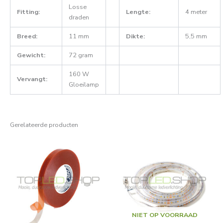
Losse
Fitting:
Lengte:
4 meter
draden
Breed:
11 mm
Dikte:
5,5 mm
Gewicht:
72 gram
160 W
Vervangt:
Gloeilamp
Gerelateerde producten
NIET OP VOORRAAD