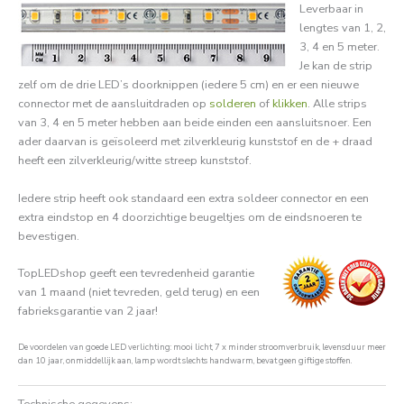
Leverbaar in
lengtes van 1, 2,
3, 4 en 5 meter.
Je kan de strip
zelf om de drie LED’s doorknippen (iedere 5 cm) en er een nieuwe
connector met de aansluitdraden op
solderen
of
klikken
. Alle strips
van 3, 4 en 5 meter hebben aan beide einden een aansluitsnoer. Een
ader daarvan is geïsoleerd met zilverkleurig kunststof en de + draad
heeft een zilverkleurig/witte streep kunststof.
Iedere strip heeft ook standaard een extra soldeer connector en een
extra eindstop en 4 doorzichtige beugeltjes om de eindsnoeren te
bevestigen.
TopLEDshop geeft een tevredenheid garantie
van 1 maand (niet tevreden, geld terug) en een
fabrieksgarantie van 2 jaar!
De voordelen van goede LED verlichting: mooi licht, 7 x minder stroomverbruik, levensduur meer
dan 10 jaar, onmiddellijk aan, lamp wordt slechts handwarm, bevat geen giftige stoffen.