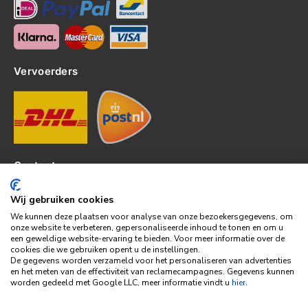
Vervoerders
Contact
Kerkhof 8, 4301EP Zierikzee
Wij gebruiken cookies
tel: 0111-820382
We kunnen deze plaatsen voor analyse van onze bezoekersgegevens, om
info@topledshop.nl
onze website te verbeteren, gepersonaliseerde inhoud te tonen en om u
een geweldige website-ervaring te bieden. Voor meer informatie over de
KVK: 34380695
cookies die we gebruiken opent u de instellingen.
BTW: NL001286892B39
De gegevens worden verzameld voor het personaliseren van advertenties
en het meten van de effectiviteit van reclamecampagnes. Gegevens kunnen
Bank: KNAB
worden gedeeld met Google LLC, meer informatie vindt u
hier
.
Rek: NL86KNAB0257746951