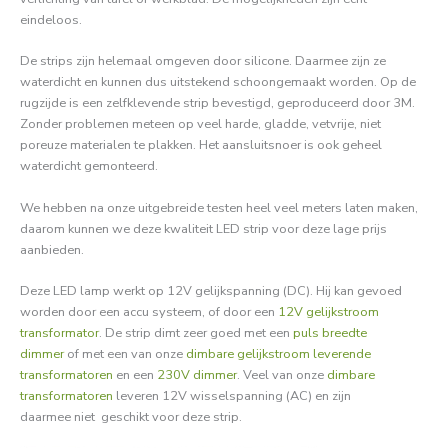
eindeloos.
De strips zijn helemaal omgeven door silicone. Daarmee zijn ze
waterdicht en kunnen dus uitstekend schoongemaakt worden. Op de
rugzijde is een zelfklevende strip
bevestigd,
geproduceerd door 3M.
Zonder problemen meteen op veel harde, gladde, vetvrije, niet
poreuze materialen te plakken.
Het aansluitsnoer is ook geheel
waterdicht gemonteerd.
We hebben na onze uitgebreide testen heel veel meters laten maken,
daarom kunnen we deze kwaliteit LED strip voor deze lage prijs
aanbieden.
Deze LED lamp werkt op 12V gelijkspanning (DC). Hij kan gevoed
worden door een accu systeem, of door een
12V gelijkstroom
transformator
. De strip dimt zeer goed met een
puls breedte
dimmer
of met een van onze
dimbare gelijkstroom leverende
transformatoren
en een
230V dimmer
. Veel van onze
dimbare
transformatoren
leveren 12V wisselspanning (AC) en zijn
daarmee niet geschikt voor deze strip.