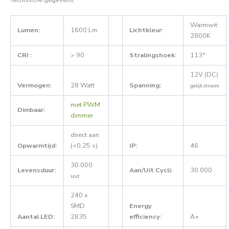
Technische gegevens:
Warmwit:
Lumen:
1600 Lm
Lichtkleur:
2800K
CRI :
> 90
Stralingshoek:
113°
12V (DC)
Vermogen:
28 Watt
Spanning:
gelijkstroom
met PWM
Dimbaar:
dimmer
direct aan
Opwarmtijd:
(<0,25 s)
IP:
46
30.000
Levensduur:
Aan/Uit Cycli:
30.000
uur
240 x
SMD
Energy
Aantal LED:
2835
efficiency:
A+