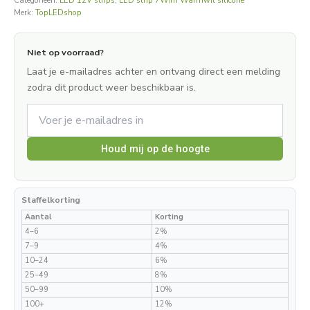
Categorieën:
LED 12V strips
,
LED strip 7W/m Warmwit silicone
Merk:
TopLEDshop
Niet op voorraad?
Laat je e-mailadres achter en ontvang direct een melding
zodra dit product weer beschikbaar is.
Houd mij op de hoogte
Staffelkorting
Aantal
Korting
4–6
2%
7–9
4%
10–24
6%
25–49
8%
50–99
10%
100+
12%