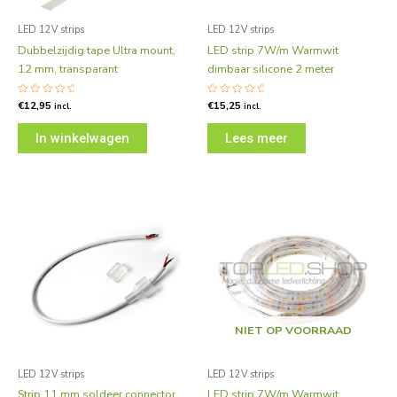
LED 12V strips
LED 12V strips
Dubbelzijdig tape Ultra mount,
LED strip 7W/m Warmwit
12 mm, transparant
dimbaar silicone 2 meter
Gewaardeerd
€
12,95
Gewaardeerd
€
15,25
incl.
incl.
0
0
uit
uit
5
5
In winkelwagen
Lees meer
NIET OP VOORRAAD
LED 12V strips
LED 12V strips
Strip 11 mm soldeer connector
LED strip 7W/m Warmwit