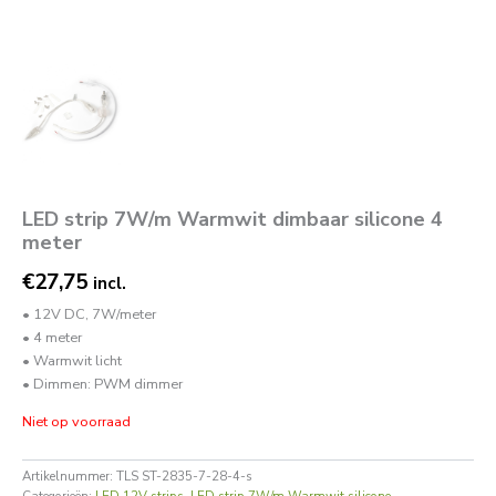
LED strip 7W/m Warmwit dimbaar silicone 4
meter
€
27,75
incl.
• 12V DC, 7W/meter
• 4 meter
• Warmwit licht
• Dimmen: PWM dimmer
Niet op voorraad
Artikelnummer:
TLS ST-2835-7-28-4-s