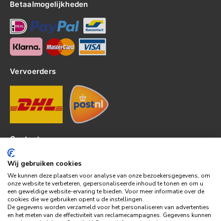
Betaalmogelijkheden
Vervoerders
Contact
Kerkhof 8, 4301EP Zierikzee
Wij gebruiken cookies
tel: 0111-820382
We kunnen deze plaatsen voor analyse van onze bezoekersgegevens, om
info@topledshop.nl
onze website te verbeteren, gepersonaliseerde inhoud te tonen en om u
een geweldige website-ervaring te bieden. Voor meer informatie over de
KVK: 34380695
cookies die we gebruiken opent u de instellingen.
BTW: NL001286892B39
De gegevens worden verzameld voor het personaliseren van advertenties
en het meten van de effectiviteit van reclamecampagnes. Gegevens kunnen
Bank: KNAB