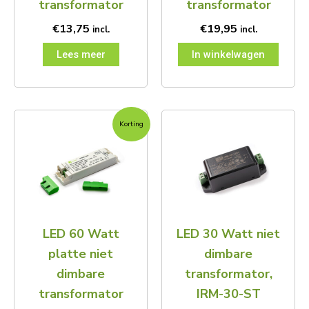
transformator
transformator
€
13,75
€
19,95
incl.
incl.
Lees meer
In winkelwagen
Oorspronkelijke
Huidige
Korting
prijs
prijs
was:
is:
€29,95.
€24,95.
LED 60 Watt
LED 30 Watt niet
platte niet
dimbare
dimbare
transformator,
transformator
IRM-30-ST