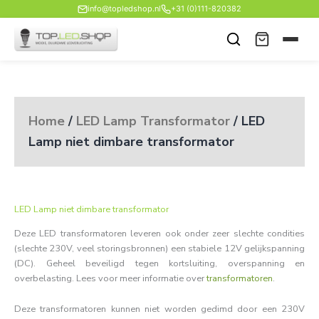
Ga
info@topledshop.nl
+31 (0)111-820382
naar
de
inhoud
Home
/
LED Lamp Transformator
/ LED
Lamp niet dimbare transformator
LED Lamp niet dimbare transformator
Deze LED transformatoren leveren ook onder zeer slechte condities
(slechte 230V, veel storingsbronnen) een stabiele 12V gelijkspanning
(DC). Geheel beveiligd tegen kortsluiting, overspanning en
overbelasting. Lees voor meer informatie over
transformatoren
.
Deze transformatoren kunnen niet worden gedimd door een 230V