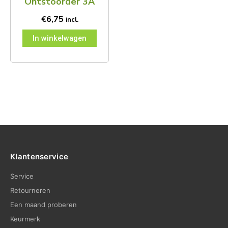
Ontstoorder 3A
€
6,75
incl.
In winkelwagen
Klantenservice
Service
Retourneren
Een maand proberen
Keurmerk