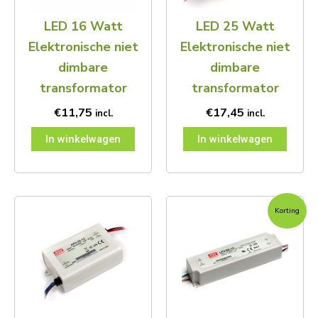
LED 16 Watt
LED 25 Watt
Elektronische niet
Elektronische niet
dimbare
dimbare
transformator
transformator
€
11,75
€
17,45
incl.
incl.
In winkelwagen
In winkelwagen
Oorspronkelijke
Huidige
Korting
prijs
prijs
was:
is:
€26,95.
€23,95.