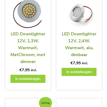
LED Downlighter
LED Downlighter
12V, 1,3W,
12V, 2,4W,
Warmwit,
Warmwit, alu,
MatChroom, met
dimbaar
dimmer
€
7,95
incl.
€
7,95
incl.
In winkelwagen
In winkelwagen
Oorspronkelijke
Huidige
Korting
prijs
prijs