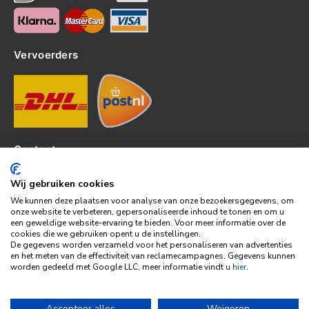
Vervoerders
Contact
Kerkhof 8, 4301EP Zierikzee
Wij gebruiken cookies
tel: 0111-820382
We kunnen deze plaatsen voor analyse van onze bezoekersgegevens, om
info@topledshop.nl
onze website te verbeteren, gepersonaliseerde inhoud te tonen en om u
een geweldige website-ervaring te bieden. Voor meer informatie over de
KVK: 34380695
cookies die we gebruiken opent u de instellingen.
BTW: NL001286892B39
De gegevens worden verzameld voor het personaliseren van advertenties
en het meten van de effectiviteit van reclamecampagnes. Gegevens kunnen
Bank: KNAB
worden gedeeld met Google LLC, meer informatie vindt u
hier
.
Rek: NL86KNAB0257746951
Accepteer alles
Weigeren