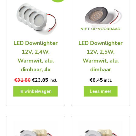
was:
is:
€31,80.
€23,85.
NIET OP VOORRAAD
LED Downlighter
LED Downlighter
12V, 2,4W,
12V, 2,5W,
Warmwit, alu,
Warmwit, alu,
dimbaar, 4x
dimbaar
€
31,80
€
23,85
€
8,45
incl.
incl.
In winkelwagen
Lees meer