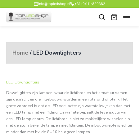
Ga
info@topledshop.nl
+31 (0)111-820382
naar
de
inhoud
Home
/ LED Downlighters
LED Downlighters
Downlighters zijn lampen, waar de lichtbron en het armatuur samen
zijn gebracht en die ingebouwd worden in een plafond of plank. Het
grote voordeel is dat de LED veel beter zijn warmte kwijt kan dan met
een LED lamp met een fitting. En warmte bepaalt de levensduur van
een LED lamp enorm. De lichtbron is niet zo makkelijk te wisselen als
met de alom bekende lampen met fittingen. De inbouwdiepte is echter
minder dan met bv. de GU10 halogeen lampen.