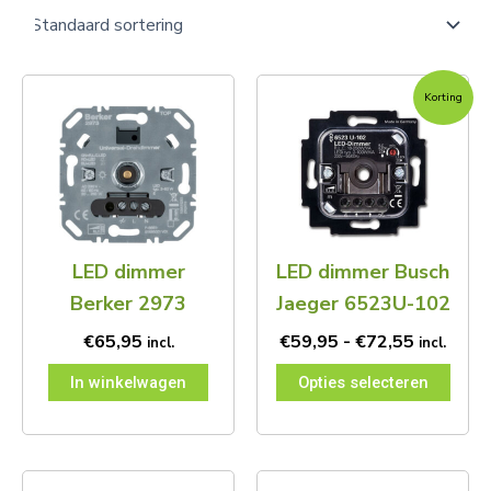
Prijsklas
Dit
Korting
€59,95
product
tot
heeft
€72,55
meerdere
variaties.
Deze
optie
kan
LED dimmer
LED dimmer Busch
gekozen
worden
Berker 2973
Jaeger 6523U-102
op
de
€
65,95
€
59,95
-
€
72,55
incl.
incl.
productpagina
In winkelwagen
Opties selecteren
Prijsklasse:
Prijsklas
Dit
Dit