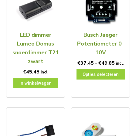
€49,85
meerdere
variaties.
Deze
optie
kan
LED dimmer
Busch Jaeger
gekozen
worden
Lumeo Domus
Potentiometer 0-
op
snoerdimmer T21
10V
de
productpagina
zwart
€
37,45
-
€
49,85
incl.
€
45,45
incl.
Opties selecteren
In winkelwagen