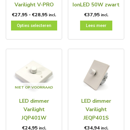
worden
Varilight V-PRO
IonLED 50W zwart
op
de
€
27,95
-
€
28,95
€
37,95
incl.
incl.
productpagina
Opties selecteren
Lees meer
NIET OP VOORRAAD
LED dimmer
LED dimmer
Varilight
Varilight
JQP401W
JEQP401S
€
24,95
€
34,94
incl.
incl.