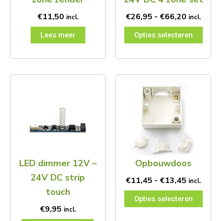
op
de
€
11,50
€
26,95
-
€
66,20
incl.
incl.
productpagina
Lees meer
Opties selecteren
Prijsklas
Dit
€11,45
product
tot
heeft
€13,45
meerdere
variaties.
Deze
optie
kan
LED dimmer 12V –
Opbouwdoos
gekozen
worden
24V DC strip
€
11,45
-
€
13,45
incl.
op
touch
de
Opties selecteren
productpagina
€
9,95
incl.