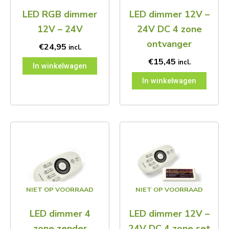
LED RGB dimmer
LED dimmer 12V –
12V – 24V
24V DC 4 zone
ontvanger
€
24,95
incl.
€
15,45
incl.
In winkelwagen
In winkelwagen
Prijsklas
Dit
€26,95
product
tot
heeft
€66,20
meerdere
variaties.
Deze
NIET OP VOORRAAD
NIET OP VOORRAAD
optie
kan
LED dimmer 4
LED dimmer 12V –
gekozen
worden
zone zender
24V DC 4 zone set