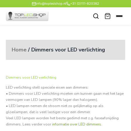
Ga
info@topledshop.nl
+31 (0)111-820382
naar
de
inhoud
Home
/ Dimmers voor LED verlichting
Dimmers voor LED verlichting
LED verlichting stelt speciale eisen aan dimmers:
• Dimmers voor LED verlichting moeten om kunnen gaan met het lage
vermogen van LED lampen (90% lager dan halogeen).
• LED lampen nemen de stroom niet zo gelijkmatig op als
gloeilampen, dat is veel lastiger voor een dimmer.
Veel LED lampen worden het beste gedimd met z.g. faseafsnijding
dimmers. Lees verder voor
informatie over LED dimmers
.