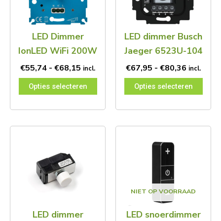
Deze
Deze
optie
optie
kan
kan
LED Dimmer
LED dimmer Busch
gekozen
gekozen
worden
worden
IonLED WiFi 200W
Jaeger 6523U-104
op
op
de
de
€
55,74
-
€
68,15
€
67,95
-
€
80,36
incl.
incl.
productpagina
productpagina
Opties selecteren
Opties selecteren
Prijsklasse:
Dit
€27,95
product
tot
heeft
€28,95
meerdere
variaties.
Deze
NIET OP VOORRAAD
optie
kan
LED dimmer
LED snoerdimmer
gekozen