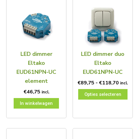
Prijskla
Dit
€89,75
product
tot
heeft
€118,70
meerdere
variaties.
Deze
optie
kan
LED dimmer
LED dimmer duo
gekozen
worden
Eltako
Eltako
op
EUD61NPN-UC
EUD61NPN-UC
de
productpagina
element
€
89,75
-
€
118,70
incl.
€
46,75
incl.
Opties selecteren
In winkelwagen