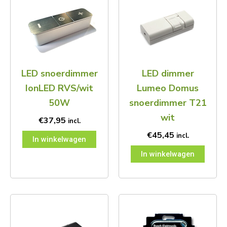
LED snoerdimmer
LED dimmer
IonLED RVS/wit
Lumeo Domus
50W
snoerdimmer T21
wit
€
37,95
incl.
€
45,45
incl.
In winkelwagen
In winkelwagen
Prijsklas
Dit
€37,45
product
tot
heeft