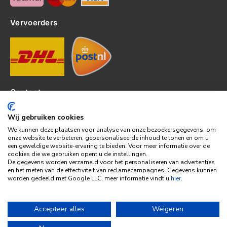
Vervoerders
Contact
Kerkhof 8, 4301EP Zierikzee
Wij gebruiken cookies
tel: 0111-820382
We kunnen deze plaatsen voor analyse van onze bezoekersgegevens, om
info@topledshop.nl
onze website te verbeteren, gepersonaliseerde inhoud te tonen en om u
een geweldige website-ervaring te bieden. Voor meer informatie over de
KVK: 34380695
cookies die we gebruiken opent u de instellingen.
BTW: NL001286892B39
De gegevens worden verzameld voor het personaliseren van advertenties
en het meten van de effectiviteit van reclamecampagnes. Gegevens kunnen
Bank: KNAB
worden gedeeld met Google LLC, meer informatie vindt u
hier
.
Rek: NL86KNAB0257746951
Accepteer alles
Weigeren
© 2026 | Alle rechten voorbehouden | Gemaakt door
BE Digital