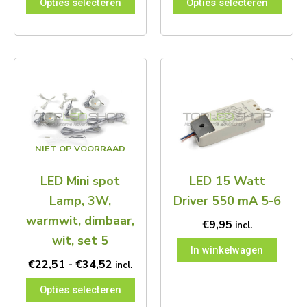
Opties selecteren
Opties selecteren
Prijsklasse:
Dit
€22,51
product
tot
heeft
€34,52
meerdere
variaties.
Deze
NIET OP VOORRAAD
optie
kan
LED Mini spot
LED 15 Watt
gekozen
worden
Lamp, 3W,
Driver 550 mA 5-6
op
warmwit, dimbaar,
de
€
9,95
incl.
productpagina
wit, set 5
In winkelwagen
€
22,51
-
€
34,52
incl.
Opties selecteren