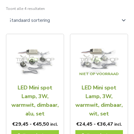
Toont alle 4 resultaten
Prijsklasse:
Prijsklas
Dit
Dit
€29,45
€24,45
product
product
tot
tot
heeft
heeft
€45,50
€36,47
meerdere
meerdere
variaties.
variaties.
Deze
Deze
NIET OP VOORRAAD
optie
optie
kan
kan
LED Mini spot
LED Mini spot
gekozen
gekozen
worden
worden
Lamp, 3W,
Lamp, 3W,
op
op
warmwit, dimbaar,
warmwit, dimbaar,
de
de
productpagina
productpagina
alu, set
wit, set
€
29,45
-
€
45,50
€
24,45
-
€
36,47
incl.
incl.