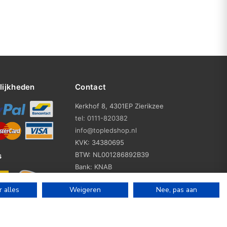
lijkheden
Contact
Kerkhof 8, 4301EP Zierikzee
tel: 0111-820382
info@topledshop.nl
KVK: 34380695
BTW: NL001286892B39
s
Bank: KNAB
Rek: NL86KNAB0257746951
 alles
Weigeren
Nee, pas aan