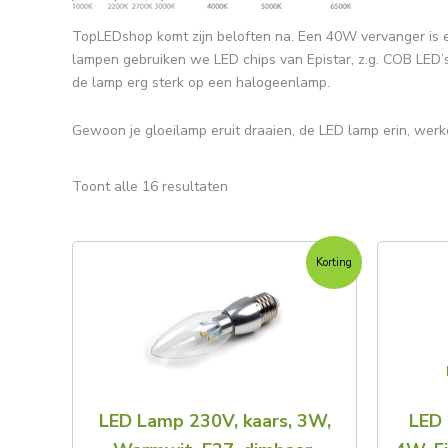
TopLEDshop komt zijn beloften na. Een 40W vervanger is
lampen gebruiken we LED chips van Epistar, z.g. COB LED’s.
de lamp erg sterk op een halogeenlamp.
Gewoon je gloeilamp eruit draaien, de LED lamp erin, werke
Toont alle 16 resultaten
Oorspronkelijke
Huidige
Korting
prijs
prijs
was:
is:
€9,95.
€8,45.
LED Lamp 230V, kaars, 3W,
LED 