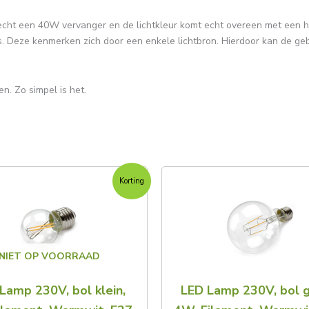
 echt een 40W vervanger en de lichtkleur komt echt overeen met een
 Deze kenmerken zich door een enkele lichtbron. Hierdoor kan de gebru
n. Zo simpel is het.
Oorspronkelijke
Huidige
Oorspronk
Huid
Korting
prijs
prijs
prijs
prijs
was:
is:
was:
is:
€9,95.
€6,95.
€10,45.
€8,4
NIET OP VOORRAAD
Lamp 230V, bol klein,
LED Lamp 230V, bol g