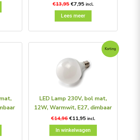
€
13,95
€
7,95
incl.
Lees meer
Oorspronkelijke
Huidige
Korting
prijs
prijs
was:
is:
€14,96.
€11,95.
mat,
LED Lamp 230V, bol mat,
mbaar
12W, Warmwit, E27, dimbaar
€
14,96
€
11,95
incl.
In winkelwagen