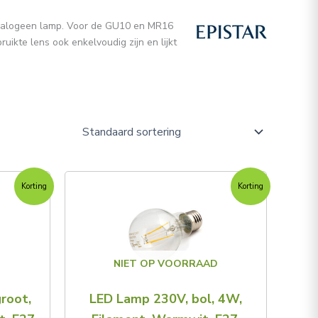
 halogeen lamp. Voor de GU10 en MR16
ikte lens ook enkelvoudig zijn en lijkt
elijke
ige
Oorspronkelijke
Huidige
Korting
Korting
prijs
prijs
was:
is:
5.
€9,95.
€6,95.
NIET OP VOORRAAD
root,
LED Lamp 230V, bol, 4W,