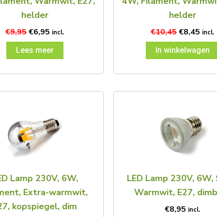
ilament, Warmwit, E27,
4W, Filament, Warmwit
helder
helder
€
9,95
€
6,95
€
10,45
€
8,45
incl.
incl.
Lees meer
In winkelwagen
ED Lamp 230V, 6W,
LED Lamp 230V, 6W, 
ment, Extra-warmwit,
Warmwit, E27, dimb
27, kopspiegel, dim
€
8,95
incl.