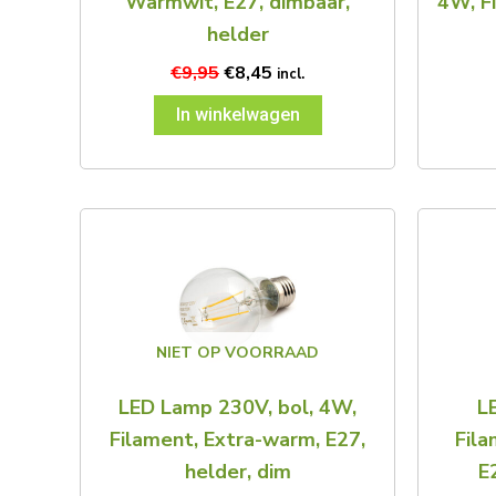
Warmwit, E27, dimbaar,
4W, F
helder
€
9,95
€
8,45
incl.
In winkelwagen
NIET OP VOORRAAD
LED Lamp 230V, bol, 4W,
L
Filament, Extra-warm, E27,
Fila
helder, dim
E