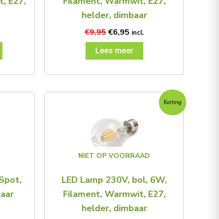
, E27,
Filament, Warmwit, E27,
helder, dimbaar
€
9,95
€
6,95
incl.
Lees meer
Oorspronkelijke
Huidige
Korting
prijs
prijs
was:
is:
€13,95.
€7,95.
NIET OP VOORRAAD
Spot,
LED Lamp 230V, bol, 6W,
aar
Filament, Warmwit, E27,
helder, dimbaar