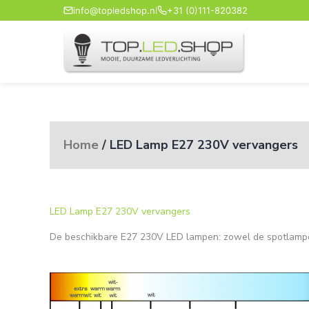
Ga
info@topledshop.nl
+31 (0)111-820382
naar
de
inhoud
Home
/ LED Lamp E27 230V vervangers
LED Lamp E27 230V vervangers
De beschikbare E27 230V LED lampen: zowel de spotlampen