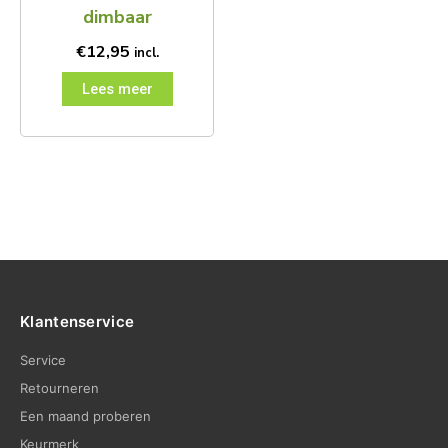
dimbaar
€
12,95
incl.
Lees meer
Klantenservice
Service
Retourneren
Een maand proberen
Keurmerk