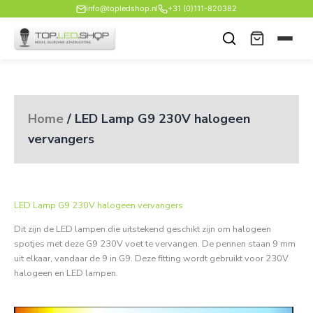
Ga
info@topledshop.nl
+31 (0)111-820382
naar
de
inhoud
Home
/ LED Lamp G9 230V halogeen
vervangers
LED Lamp G9 230V halogeen vervangers
Dit zijn de LED lampen die uitstekend geschikt zijn om halogeen
spotjes met deze G9 230V voet te vervangen. De pennen staan 9 mm
uit elkaar, vandaar de 9 in G9. Deze fitting wordt gebruikt voor 230V
halogeen en LED lampen.