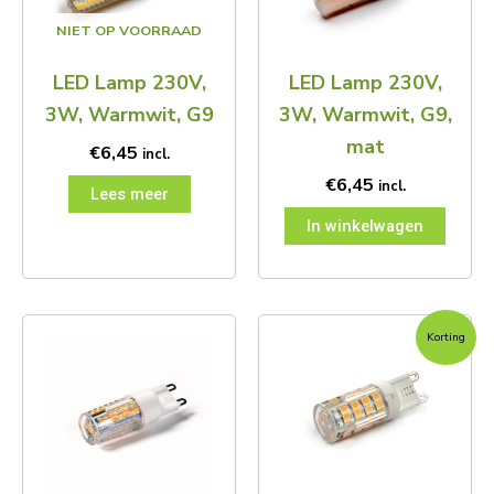
NIET OP VOORRAAD
LED Lamp 230V,
LED Lamp 230V,
3W, Warmwit, G9
3W, Warmwit, G9,
mat
€
6,45
incl.
€
6,45
incl.
Lees meer
In winkelwagen
Oorspronkelijke
Huidige
Korting
prijs
prijs
was:
is:
€7,45.
€5,95.