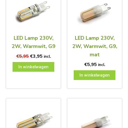
was:
is:
€5,95.
€3,95.
LED Lamp 230V,
LED Lamp 230V,
2W, Warmwit, G9
2W, Warmwit, G9,
mat
€
5,95
€
3,95
incl.
€
5,95
incl.
In winkelwagen
In winkelwagen