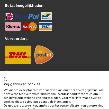
Betaalmogelijkheden
Vervoerders
Contact
Kerkhof 8, 4301EP Zierikzee
Wij gebruiken cookies
tel: 0111-820382
We kunnen deze plaatsen voor analyse van onze bezoekersgegevens, om
info@topledshop.nl
onze website te verbeteren, gepersonaliseerde inhoud te tonen en om u
een geweldige website-ervaring te bieden. Voor meer informatie over de
KVK: 34380695
cookies die we gebruiken opent u de instellingen.
BTW: NL001286892B39
De gegevens worden verzameld voor het personaliseren van advertenties