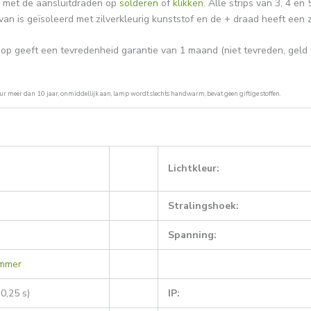
 met de aansluitdraden op
solderen
of
klikken
. Alle strips van 3, 4 e
an is geïsoleerd met zilverkleurig kunststof en de + draad heeft een zi
p geeft een tevredenheid garantie van 1 maand (niet tevreden, geld t
ur meer dan 10 jaar, onmiddellijk aan, lamp wordt slechts handwarm, bevat geen giftige stoffen.
Lichtkleur:
Stralingshoek:
Spanning:
mmer
0,25 s)
IP: