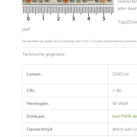
connector
ader daarv
TopLEDsho
jaar!
De voordelen van goede LED verlichting: mooi licht, 7 x minder stroomverbruik, levensdu
Technische gegevens:
Lumen:
3200 Lm
CRI :
> 90
Vermogen:
56 Watt
Dimbaar:
met PWM di
Opwarmtijd:
direct aan (<