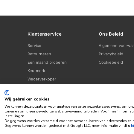
Klantenservice
Ons Beleid
Service
Algemene voorwa
Retourneren
Privacybeleid
Een maand proberen
Cookiebeleid
Keurmerk
Wederverkoper
Wij gebruiken cookies
We kunnen deze plaatsen voor analyse van onze bezoekersgegevens, om onze 
tonen en om u een geweldige website-ervaring te bieden. Voor meer informati
instellingen.
De gegevens worden verzameld voor het personaliseren van advertenties en h
Gegevens kunnen worden gedeeld met Google LLC, meer informatie vindt u
hi