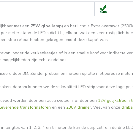
lijkbaar met een
75W gloeilamp
) en het licht is Extra-warmwit (2500
per meter staan de LED’s dicht bij elkaar, wat een zeer rustig lichtbe
 een strip retour hebben gekregen omdat deze kapot was.
ravan, onder de keukenkastjes of in een smalle koof voor indirecte ver
e mogelijkheden zijn echt eindeloos.
duceerd door 3M. Zonder problemen meteen op alle niet poreuze materi
aken, daarom kunnen we deze kwaliteit LED strip voor deze lage prij
 gevoed worden door een accu systeem, of door een
12V gelijkstroom 
 leverende transformatoren
en een
230V dimmer
. Veel van onze
dimba
in lengtes van 1, 2, 3, 4 en 5 meter. Je kan de strip zelf om de drie L