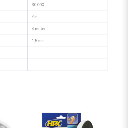
30.000
A+
4 meter
1,5 mm