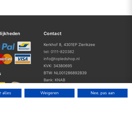
lijkheden
Contact
Kerkhof 8, 4301EP Zierikzee
tel: 0111-820382
info@topledshop.nl
KVK: 34380695
BTW: NL001286892B39
s
Bank: KNAB
Rek: NL86KNAB0257746951
 alles
Weigeren
Nee, pas aan