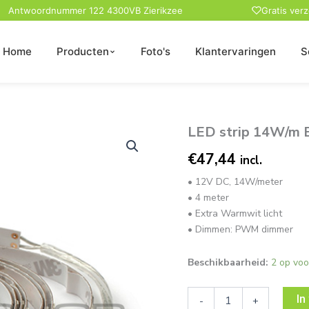
Antwoordnummer 122 4300VB Zierikzee
Gratis ver
Home
Producten
Foto's
Klantervaringen
S
LED strip 14W/m 
LED
strip
€
47,44
14W/m
incl.
Extra-
• 12V DC, 14W/meter
Warmwit
• 4 meter
dimbaar
4
• Extra Warmwit licht
meter
• Dimmen: PWM dimmer
aantal
Beschikbaarheid:
2 op voo
In
-
+