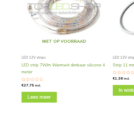
NIET OP VOORRAAD
LED 12V strips
LED 12V stri
LED strip 7W/m Warmwit dimbaar silicone 4
Strip 11 m
meter
€
1,36
Gewaardee
incl.
0
€
27,75
Gewaardeerd
uit
incl.
0
5
In win
uit
5
Lees meer