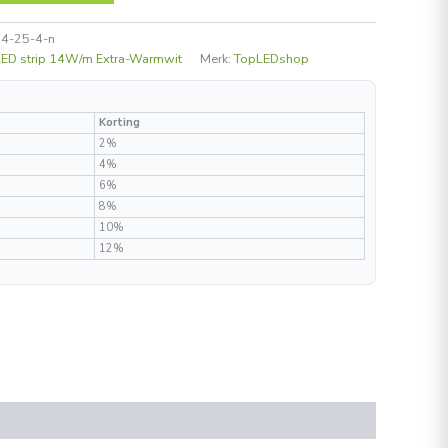
14-25-4-n
LED strip 14W/m Extra-Warmwit
Merk:
TopLEDshop
Korting
2%
4%
6%
8%
10%
12%