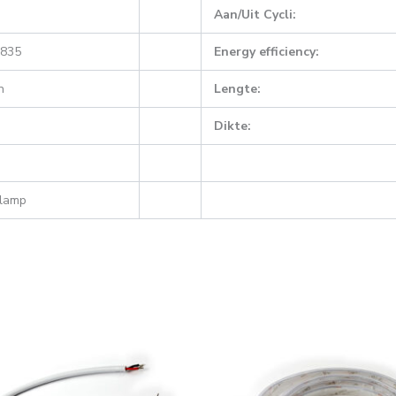
Aan/Uit Cycli:
2835
Energy efficiency:
n
Lengte:
Dikte:
ilamp