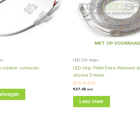
NIET OP VOORRAA
ps
LED 12V strips
m soldeer connector
LED strip 7W/m Extra-Warmwit d
silicone 5 meter
rd
€
37,45
Gewaardeerd
incl.
0
kelwagen
uit
5
Lees meer