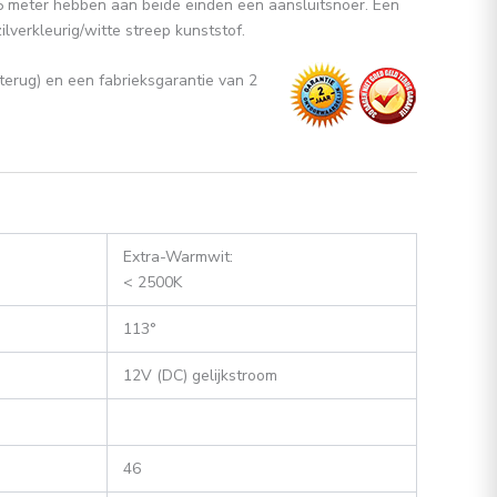
n 5 meter hebben aan beide einden een aansluitsnoer. Een
lverkleurig/witte streep kunststof.
erug) en een fabrieksgarantie van 2
Extra-Warmwit:
< 2500K
113°
12V (DC) gelijkstroom
46