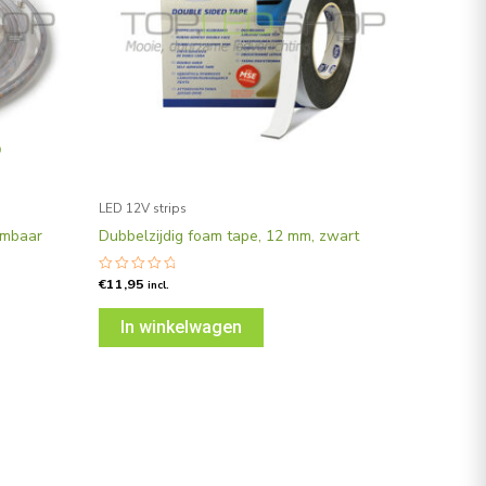
D
LED 12V strips
imbaar
Dubbelzijdig foam tape, 12 mm, zwart
€
11,95
Gewaardeerd
incl.
0
uit
5
In winkelwagen