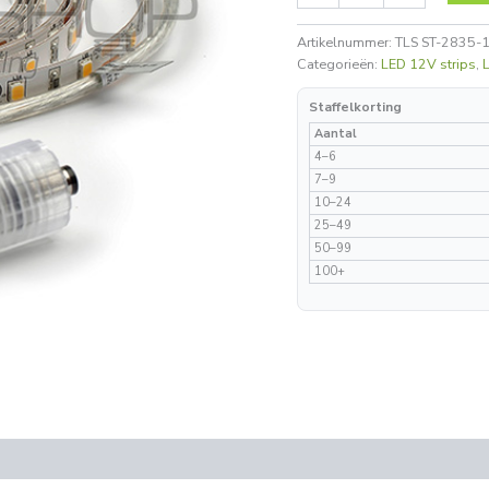
Artikelnummer:
TLS ST-2835-
Categorieën:
LED 12V strips
,
Staffelkorting
Aantal
4–6
7–9
10–24
25–49
50–99
100+
(0)