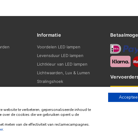
Informatie
Betaalmoge
arden
Voordelen LED lampen
Levensduur LED lampen
Lichtkleur van LED lampen
Lichtwaarden, Lux & Lumen
Vervoerder
Stralingshoek
Fittingen
Accepteer
Blogs
website te verbeteren, gepersonaliseerde inhoud te
e over de cookies die we gebruiken opent u de
et meten van de effectiviteit van reclamecampagnes.
© 2026 | Alle rechten voorbehouden | Gemaakt door
BE Digital
er
.