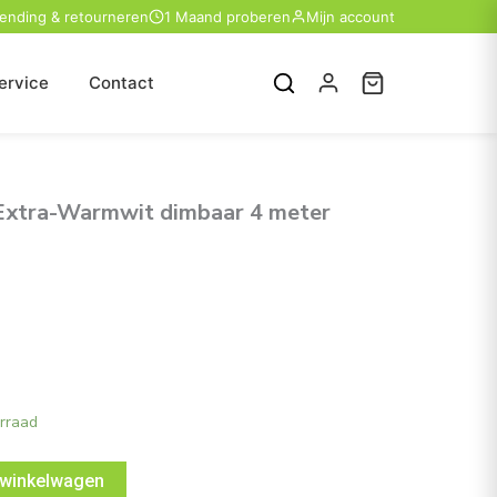
zending & retourneren
1 Maand proberen
Mijn account
ervice
Contact
Extra-Warmwit dimbaar 4 meter
rraad
 winkelwagen