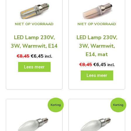
€8,45.
€6,45.
€8,45.
€6,45.
NIET OP VOORRAAD
NIET OP VOORRAAD
LED Lamp 230V,
LED Lamp 230V,
3W, Warmwit, E14
3W, Warmwit,
E14, mat
€
8,45
€
6,45
incl.
€
8,45
€
6,45
incl.
Lees meer
Lees meer
Oorspronkelijke
Huidige
Oorspronkelijke
Huidige
Korting
Korting
prijs
prijs
prijs
prijs
was:
is:
was:
is:
€9,95.
€8,45.
€9,95.
€6,45.