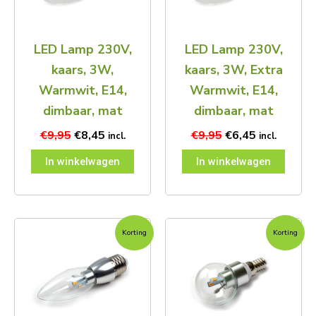
LED Lamp 230V,
LED Lamp 230V,
kaars, 3W,
kaars, 3W, Extra
Warmwit, E14,
Warmwit, E14,
dimbaar, mat
dimbaar, mat
€
9,95
€
8,45
€
9,95
€
6,45
incl.
incl.
In winkelwagen
In winkelwagen
Oorspronkelijke
Huidige
Oorspronkelijke
Huidige
Korting
Korting
prijs
prijs
prijs
prijs
was:
is:
was:
is:
€9,95.
€8,45.
€9,95.
€4,45.