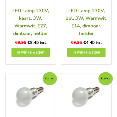
LED Lamp 230V,
LED Lamp 230V,
kaars, 3W,
bol, 3W, Warmwit,
Warmwit, E27,
E14, dimbaar,
dimbaar, helder
helder
€
9,95
€
8,45
€
9,95
€
4,45
incl.
incl.
In winkelwagen
In winkelwagen
Oorspronkelijke
Huidige
Oorspronkelijke
Huidige
Korting
Korting
prijs
prijs
prijs
prijs
was:
is:
was:
is:
€9,95.
€7,45.
€9,95.
€8,45.