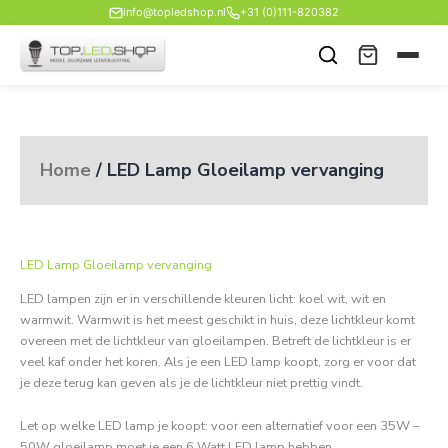
Ga
info@topledshop.nl
+31 (0)111-820382
naar
de
inhoud
Home
/ LED Lamp Gloeilamp vervanging
LED Lamp Gloeilamp vervanging
LED lampen zijn er in verschillende kleuren licht: koel wit, wit en
warmwit. Warmwit is het meest geschikt in huis, deze lichtkleur komt
overeen met de lichtkleur van gloeilampen. Betreft de lichtkleur is er
veel kaf onder het koren. Als je een LED lamp koopt, zorg er voor dat
je deze terug kan geven als je de lichtkleur niet prettig vindt.
Let op welke LED lamp je koopt: voor een alternatief voor een 35W –
50W gloeilamp moet je een 6 Watt LED lamp hebben.