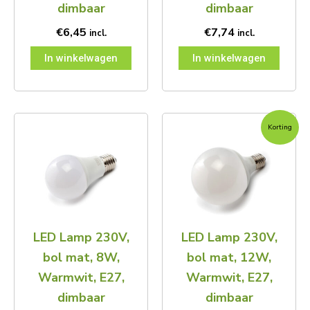
dimbaar
dimbaar
€
6,45
€
7,74
incl.
incl.
In winkelwagen
In winkelwagen
Oorspronkelijke
Huidige
Korting
prijs
prijs
was:
is:
€14,96.
€11,95.
LED Lamp 230V,
LED Lamp 230V,
bol mat, 8W,
bol mat, 12W,
Warmwit, E27,
Warmwit, E27,
dimbaar
dimbaar