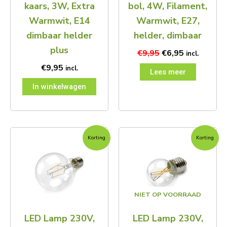
kaars, 3W, Extra
bol, 4W, Filament,
Warmwit, E14
Warmwit, E27,
dimbaar helder
helder, dimbaar
plus
€
9,95
€
6,95
incl.
€
9,95
incl.
Lees meer
In winkelwagen
Oorspronkelijke
Huidige
Oorspronkelijke
Huidige
Korting
Korting
prijs
prijs
prijs
prijs
was:
is:
was:
is:
€10,45.
€8,45.
€9,95.
€6,95.
NIET OP VOORRAAD
LED Lamp 230V,
LED Lamp 230V,