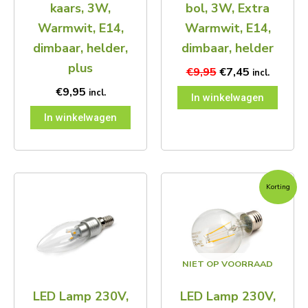
kaars, 3W,
bol, 3W, Extra
Warmwit, E14,
Warmwit, E14,
dimbaar, helder,
dimbaar, helder
plus
€
9,95
€
7,45
incl.
€
9,95
incl.
In winkelwagen
In winkelwagen
Oorspronkelijke
Huidige
Korting
prijs
prijs
was:
is:
€9,95.
€6,95.
NIET OP VOORRAAD
LED Lamp 230V,
LED Lamp 230V,