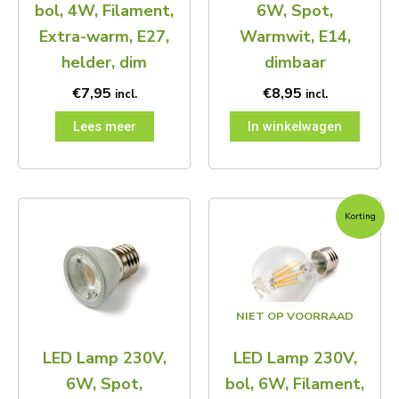
bol, 4W, Filament,
6W, Spot,
Extra-warm, E27,
Warmwit, E14,
helder, dim
dimbaar
€
7,95
€
8,95
incl.
incl.
Lees meer
In winkelwagen
Oorspronkelijke
Huidige
Korting
prijs
prijs
was:
is:
€13,95.
€7,95.
NIET OP VOORRAAD
LED Lamp 230V,
LED Lamp 230V,
6W, Spot,
bol, 6W, Filament,