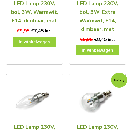
LED Lamp 230V,
LED Lamp 230V,
bol, 3W, Warmwit,
bol, 3W, Extra
E14, dimbaar, mat
Warmwit, E14,
dimbaar, mat
€
9,95
€
7,45
incl.
€
9,95
€
8,45
incl.
In winkelwagen
In winkelwagen
Oorspronkelijke
Huidige
Korting
prijs
prijs
was:
is:
€9,95.
€7,45.
LED Lamp 230V,
LED Lamp 230V,