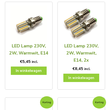
LED Lamp 230V,
LED Lamp 230V,
2W, Warmwit, E14
2W, Warmwit,
E14, 2x
€
5,45
incl.
€
8,45
incl.
In winkelwagen
In winkelwagen
Oorspronkelijke
Huidige
Oorspronkelijke
Huidige
Korting
Korting
prijs
prijs
prijs
prijs
was:
is:
was:
is: