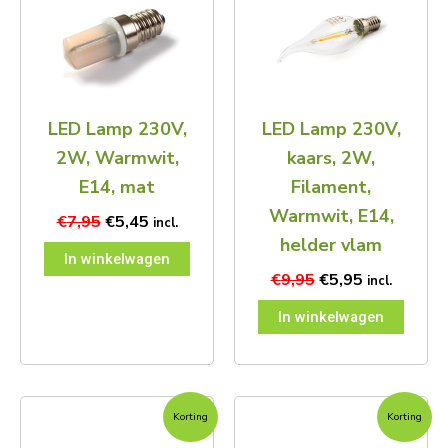
€7,95.
€5,45.
€9,95.
€5,95.
LED Lamp 230V,
LED Lamp 230V,
2W, Warmwit,
kaars, 2W,
E14, mat
Filament,
Warmwit, E14,
€
7,95
€
5,45
incl.
helder vlam
In winkelwagen
€
9,95
€
5,95
incl.
In winkelwagen
Oorspronkelijke
Huidige
Oorspronkelijke
Huidige
Korting
Korting
prijs
prijs
prijs
prijs
was:
is:
was:
is: