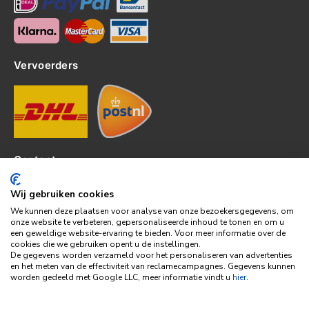
Vervoerders
Contact
Kerkhof 8, 4301EP Zierikzee
Wij gebruiken cookies
tel: 0111-820382
We kunnen deze plaatsen voor analyse van onze bezoekersgegevens, om
info@topledshop.nl
onze website te verbeteren, gepersonaliseerde inhoud te tonen en om u
een geweldige website-ervaring te bieden. Voor meer informatie over de
KVK: 34380695
cookies die we gebruiken opent u de instellingen.
BTW: NL001286892B39
De gegevens worden verzameld voor het personaliseren van advertenties
en het meten van de effectiviteit van reclamecampagnes. Gegevens kunnen
Bank: KNAB
worden gedeeld met Google LLC, meer informatie vindt u
hier
.
Rek: NL86KNAB0257746951