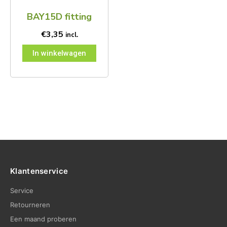
BAY15D fitting
€
3,35
incl.
In winkelwagen
Klantenservice
Service
Retourneren
Een maand proberen