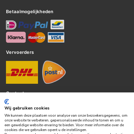
Betaalmogelijkheden
Vervoerders
Contact
Kerkhof 8, 4301EP Zierikzee
Wij gebruiken cookies
tel: 0111-820382
We kunnen deze plaatsen voor analyse van onze bezoekersgegevens, om
info@topledshop.nl
onze website te verbeteren, gepersonaliseerde inhoud te tonen en om u
een geweldige website-ervaring te bieden. Voor meer informatie over de
KVK: 34380695
cookies die we gebruiken opent u de instellingen.
BTW: NL001286892B39