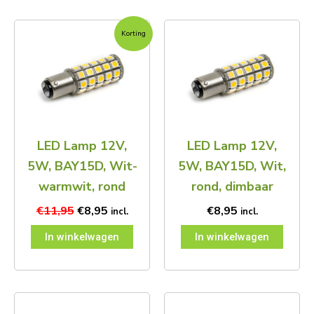
Oorspronkelijke
Huidige
Korting
prijs
prijs
was:
is:
€11,95.
€8,95.
LED Lamp 12V,
LED Lamp 12V,
5W, BAY15D, Wit-
5W, BAY15D, Wit,
warmwit, rond
rond, dimbaar
€
11,95
€
8,95
€
8,95
incl.
incl.
In winkelwagen
In winkelwagen