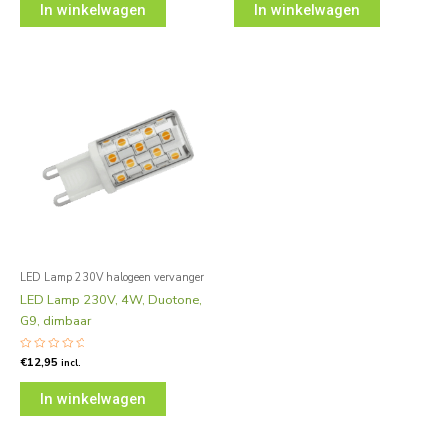
5
5
In winkelwagen
In winkelwagen
LED Lamp 230V halogeen vervanger
LED Lamp 230V, 4W, Duotone,
G9, dimbaar
Gewaardeerd
€
12,95
incl.
0
uit
5
In winkelwagen