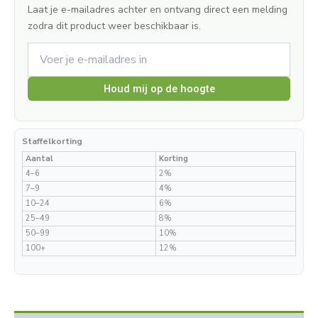
Laat je e-mailadres achter en ontvang direct een melding
zodra dit product weer beschikbaar is.
Houd mij op de hoogte
Staffelkorting
Aantal
Korting
4–6
2%
7–9
4%
10–24
6%
25–49
8%
50–99
10%
100+
12%