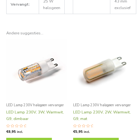
25 W
43 mm
Vervangt:
halogeen
exclusief
Andere suggesties…
LED Lamp 230V halogeen vervanger
LED Lamp 230V halogeen vervanger
LED Lamp 230V, 3W, Warmwit,
LED Lamp 230V, 2W, Warmwit,
G9, dimbaar
G9, mat
Gewaardeerd
€
6,95
Gewaardeerd
€
5,95
incl.
incl.
0
0
uit
uit