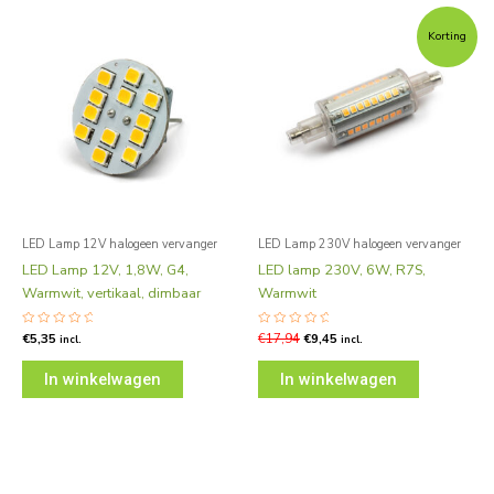
Oorspronkelijke
Huidige
prijs
prijs
Korting
was:
is:
€17,94.
€9,45.
LED Lamp 12V halogeen vervanger
LED Lamp 230V halogeen vervanger
LED Lamp 12V, 1,8W, G4,
LED lamp 230V, 6W, R7S,
Warmwit, vertikaal, dimbaar
Warmwit
Gewaardeerd
€
5,35
Gewaardeerd
€
17,94
€
9,45
incl.
incl.
0
0
uit
uit
5
5
In winkelwagen
In winkelwagen