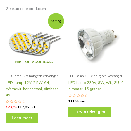
Gerelateerde producten
Oorspronkelijke
Huidige
prijs
prijs
Korting
was:
is:
€23,80.
€17,85.
NIET OP VOORRAAD
LED Lamp 12V halogeen vervanger
LED Lamp 230V halogeen vervanger
LED Lamp 12V, 2,5W, G4,
LED Lamp 230V, 8W, Wit, GU10,
Warmwit, horizontaal, dimbaar,
dimbaar, 16 graden
4x
Gewaardeerd
€
11,95
incl.
0
uit
Gewaardeerd
€
23,80
€
17,85
incl.
5
0
In winkelwagen
uit
5
Lees meer