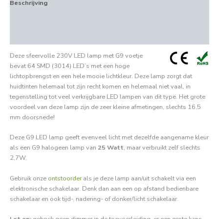
Beschrijving
Aanvullende informatie
Beoordelingen (0)
Deze sfeervolle 230V LED lamp met G9 voetje
bevat 64 SMD (3014) LED’s met een hoge
lichtopbrengst en een hele mooie lichtkleur. Deze lamp zorgt dat
huidtinten helemaal tot zijn recht komen en helemaal niet vaal, in
tegenstelling tot veel verkrijgbare LED lampen van dit type. Het grote
voordeel van deze lamp zijn de zeer kleine afmetingen, slechts 16,5
mm doorsnede!
Deze G9 LED lamp geeft evenveel licht met dezelfde aangename kleur
als een G9 halogeen lamp van
25 Watt
, maar verbruikt zelf slechts
2,7W.
Gebruik onze
ontstoorder
als je deze lamp aan/uit schakelt via een
elektronische schakelaar. Denk dan aan een op afstand bedienbare
schakelaar en ook tijd-, nadering- of donker/licht schakelaar.
Let op:
gebruik geen dimmer in de toevoerleiding, er een grote kans