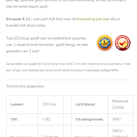
dat de lamp kapot gaat.
Bespaar € 12,-
per jaar! Kijk hier naar de
besparing per jaar
die je
bereikt met deze lamp.
TopLEDshop geeft een tevredenheid garantie
van 1 maand (niet tevreden, geld terug) en een
garantie van 2 jaar!
De voordelen van goede LED verlichting: mooi licht, 7 x minder stroomverbruik, levensduur meer
dan 10 jaar, onmiddellijk aan, lamp wordt slechts handwarm, bevat geen giftige stoffen.
Technische gegevens:
Warmwit:
Lumen:
220 Lm
Lichtkleur:
2700K
CRI :
> 82
Stralingshoek:
300°
185V –