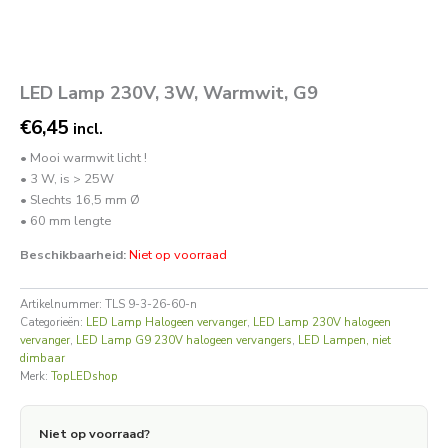
LED Lamp 230V, 3W, Warmwit, G9
€
6,45
incl.
• Mooi warmwit licht !
• 3 W, is > 25W
• Slechts 16,5 mm Ø
• 60 mm lengte
Beschikbaarheid:
Niet op voorraad
Artikelnummer:
TLS 9-3-26-60-n
Categorieën:
LED Lamp Halogeen vervanger
,
LED Lamp 230V halogeen
vervanger
,
LED Lamp G9 230V halogeen vervangers
,
LED Lampen, niet
dimbaar
Merk:
TopLEDshop
Niet op voorraad?