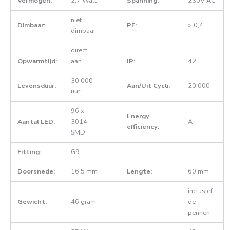
Vermogen:
2,7 Watt
Spanning:
230V AC
niet
Dimbaar:
PF:
> 0,4
dimbaar
direct
Opwarmtijd:
aan
IP:
42
30.000
Levensduur:
Aan/Uit Cycli:
20.000
uur
96 x
Energy
Aantal LED:
3014
A+
efficiency:
SMD
Fitting:
G9
Doorsnede:
16,5 mm
Lengte:
60 mm
inclusief
Gewicht:
46 gram
de
pennen