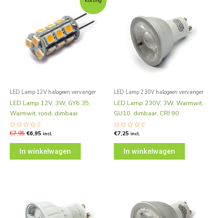
Korting
was:
is:
€7,95.
€6,95.
LED Lamp 12V halogeen vervanger
LED Lamp 230V halogeen vervanger
LED Lamp 12V, 3W, GY6.35,
LED Lamp 230V, 3W, Warmwit,
Warmwit, rond, dimbaar
GU10, dimbaar, CRI 90
Gewaardeerd
€
7,95
€
6,95
Gewaardeerd
€
7,25
incl.
incl.
0
0
uit
uit
5
5
In winkelwagen
In winkelwagen