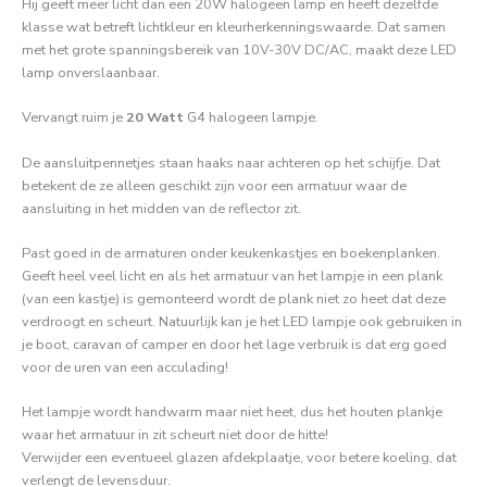
Hij geeft meer licht dan een 20W halogeen lamp en heeft dezelfde
klasse wat betreft lichtkleur en kleurherkenningswaarde. Dat samen
met het grote spanningsbereik van 10V-30V DC/AC, maakt deze LED
lamp onverslaanbaar.
Vervangt ruim je
20 Watt
G4 halogeen lampje.
De aansluitpennetjes staan haaks naar achteren op het schijfje. Dat
betekent de ze alleen geschikt zijn voor een armatuur waar de
aansluiting in het midden van de reflector zit.
Past goed in de armaturen onder keukenkastjes en boekenplanken.
Geeft heel veel licht en als het armatuur van het lampje in een plank
(van een kastje) is gemonteerd wordt de plank niet zo heet dat deze
verdroogt en scheurt. Natuurlijk kan je het LED lampje ook gebruiken in
je boot, caravan of camper en door het lage verbruik is dat erg goed
voor de uren van een acculading!
Het lampje wordt handwarm maar niet heet, dus het houten plankje
waar het armatuur in zit scheurt niet door de hitte!
Verwijder een eventueel glazen afdekplaatje, voor betere koeling, dat
verlengt de levensduur.