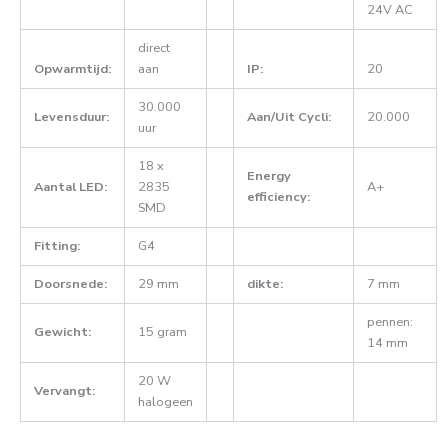
24V AC
direct
Opwarmtijd:
aan
IP:
20
30.000
Levensduur:
Aan/Uit Cycli:
20.000
uur
18 x
Energy
Aantal LED:
2835
A+
efficiency:
SMD
Fitting:
G4
Doorsnede:
29 mm
dikte:
7 mm
pennen:
Gewicht:
15 gram
14 mm
20 W
Vervangt:
halogeen