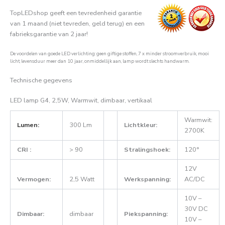
TopLEDshop geeft een tevredenheid garantie
van 1 maand (niet tevreden, geld terug) en een
fabrieksgarantie van 2 jaar!
De voordelen van goede LED verlichting: geen giftige stoffen, 7 x minder stroomverbruik, mooi
licht, levensduur meer dan 10 jaar, onmiddellijk aan, lamp wordt slechts handwarm.
Technische gegevens
LED lamp G4, 2,5W, Warmwit, dimbaar, vertikaal
Warmwit:
Lumen:
300 Lm
Lichtkleur:
2700K
CRI :
> 90
Stralingshoek:
120°
12V
Vermogen:
2,5 Watt
Werkspanning:
AC/DC
10V –
30V DC
Dimbaar:
dimbaar
Piekspanning:
10V –