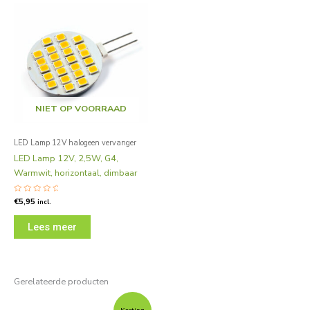
NIET OP VOORRAAD
LED Lamp 12V halogeen vervanger
LED Lamp 12V, 2,5W, G4,
Warmwit, horizontaal, dimbaar
Gewaardeerd
€
5,95
incl.
0
uit
5
Lees meer
Gerelateerde producten
Oorspronkelijke
Huidige
prijs
prijs