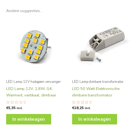
Andere suggesties…
LED Lamp 12V halogeen vervanger
LED Lamp dimbare transformator
LED Lamp 12V, 1,8W, G4,
LED 50 Watt Elektronische
Warmwit, vertikaal, dimbaar
dimbare transformator
Gewaardeerd
€
5,35
Gewaardeerd
€
18,25
incl.
incl.
0
0
uit
uit
5
5
In winkelwagen
In winkelwagen