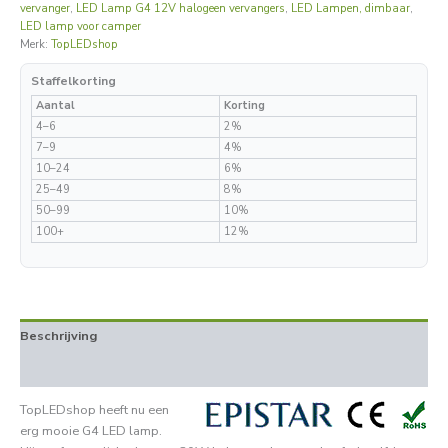
vervanger
,
LED Lamp G4 12V halogeen vervangers
,
LED Lampen, dimbaar
,
LED lamp voor camper
Merk:
TopLEDshop
Staffelkorting
Aantal
Korting
4–6
2%
7–9
4%
10–24
6%
25–49
8%
50–99
10%
100+
12%
Beschrijving
Aanvullende informatie
TopLEDshop heeft nu een
erg mooie G4 LED lamp.