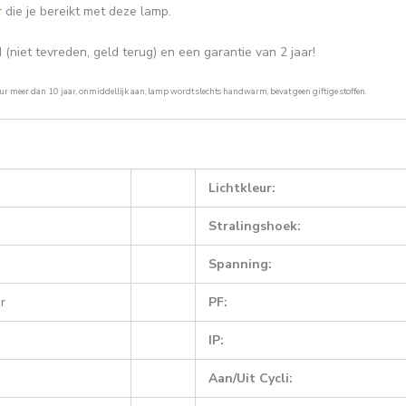
r
die je bereikt met deze lamp.
iet tevreden, geld terug) en een garantie van 2 jaar!
ur meer dan 10 jaar, onmiddellijk aan, lamp wordt slechts handwarm, bevat geen giftige stoffen.
Lichtkleur:
Stralingshoek:
Spanning:
r
PF:
IP:
Aan/Uit Cycli: