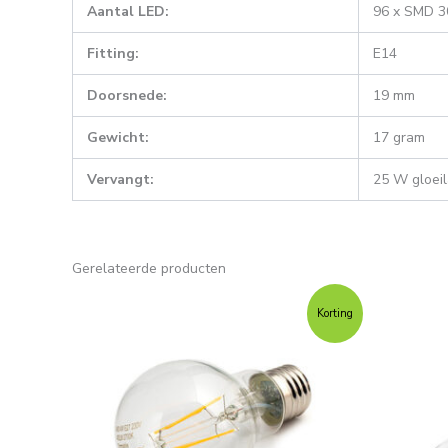
Aantal LED:
96 x SMD 3
Fitting:
E14
Doorsnede:
19 mm
Gewicht:
17 gram
Vervangt:
25 W gloei
Gerelateerde producten
Oorspronkelijke
Huidige
Oorsp
prijs
prijs
prijs
Korting
was:
is:
was:
€9,95.
€6,95.
€9,95