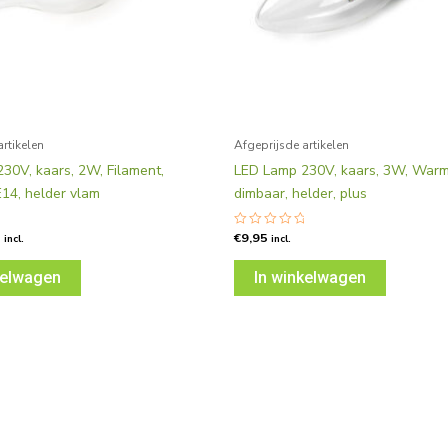
artikelen
Afgeprijsde artikelen
30V, kaars, 2W, Filament,
LED Lamp 230V, kaars, 3W, Warm
14, helder vlam
dimbaar, helder, plus
5
€
9,95
rd
Gewaardeerd
incl.
incl.
0
uit
5
kelwagen
In winkelwagen