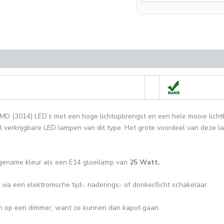
(0)
D (3014) LED’s met een hoge lichtopbrengst en een hele mooie lichtkl
el verkrijgbare LED lampen van dit type. Het grote voordeel van deze l
gename kleur als een E14 gloeilamp van
25 Watt.
via een elektronische tijd-, naderings- of donker/licht schakelaar.
aan op een dimmer, want ze kunnen dan kapot gaan.