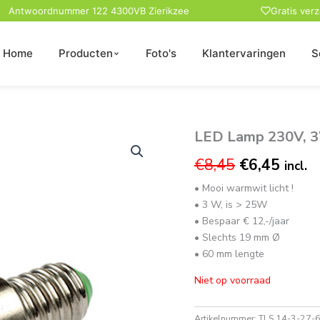
Antwoordnummer 122 4300VB Zierikzee
Gratis ver
Home
Producten
Foto's
Klantervaringen
S
LED Lamp 230V, 3
Oorspronkel
Huidi
prijs
prijs
€
8,45
€
6,45
incl.
was:
is:
• Mooi warmwit licht !
• 3 W, is > 25W
€8,45.
€6,45
• Bespaar € 12,-/jaar
• Slechts 19 mm Ø
• 60 mm lengte
Niet op voorraad
Artikelnummer:
TLS 14-3-27-