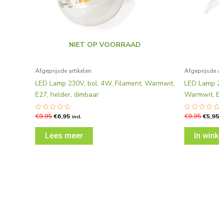
NIET OP VOORRAAD
Afgeprijsde artikelen
Afgeprijsde 
LED Lamp 230V, bol, 4W, Filament, Warmwit,
LED Lamp 2
E27, helder, dimbaar
Warmwit, E
€
9,95
€
6,95
€
9,95
€
5,9
Gewaardeerd
Gewaardee
incl.
0
0
uit
uit
5
5
Lees meer
In win