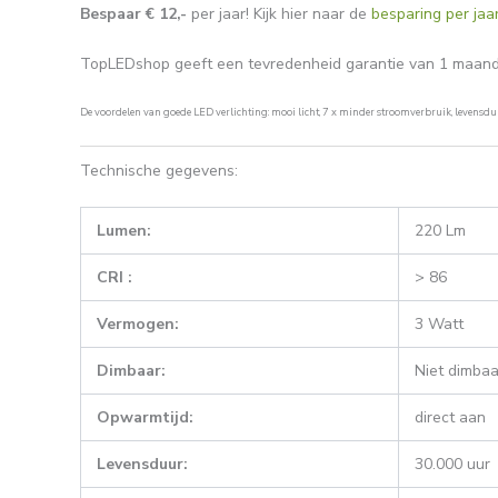
Bespaar € 12,-
per jaar! Kijk hier naar de
besparing per jaa
TopLEDshop geeft een tevredenheid garantie van 1 maand (n
De voordelen van goede LED verlichting: mooi licht, 7 x minder stroomverbruik, levensdu
Technische gegevens:
Lumen:
220 Lm
CRI :
> 86
Vermogen:
3 Watt
Dimbaar:
Niet dimbaa
Opwarmtijd:
direct aan
Levensduur:
30.000 uur