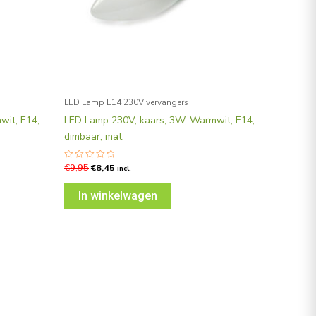
LED Lamp E14 230V vervangers
wit, E14,
LED Lamp 230V, kaars, 3W, Warmwit, E14,
dimbaar, mat
€
9,95
€
8,45
Gewaardeerd
incl.
0
uit
5
In winkelwagen