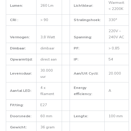
Warmwit:
Lumen:
260 Lm
Lichtkleur:
< 2200K
CRI :
> 90
Stralingshoek:
330°
220V –
Vermogen:
3,8 Watt
Spanning:
240V AC
Dimbaar:
dimbaar
PF:
> 0,85
Opwarmtijd:
direct aan
IP:
54
30.000
Levensduur:
Aan/Uit Cycli:
20.000
uur
4 x
Energy
Aantal LED:
A
filament
efficiency:
Fitting:
E27
Doorsnede:
60 mm
Lengte:
100 mm
Gewicht:
36 gram