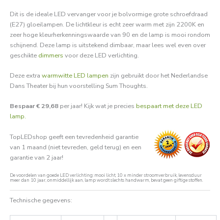
Dit is de ideale LED vervanger voor je bolvormige grote schroefdraad
(E27) gloeilampen. De lichtkleur is echt zeer warm met zijn 2200K en
zeer hoge kleurherkenningswaarde van 90 en de lamp is mooi rondom
schijnend. Deze lamp is uitstekend dimbaar, maar lees wel even over
geschikte
dimmers
voor deze LED verlichting.
Deze extra
warmwitte LED lampen
zijn gebruikt door het Nederlandse
Dans Theater bij hun voorstelling Sum Thoughts.
Bespaar € 29,68
per jaar! Kijk wat je precies
bespaart met deze LED
lamp.
TopLEDshop geeft een tevredenheid garantie
van 1 maand (niet tevreden, geld terug) en een
garantie van 2 jaar!
De voordelen van goede LED verlichting: mooi licht, 10 x minder stroomverbruik, levensduur
meer dan 10 jaar, onmiddellijk aan, lamp wordt slechts handwarm, bevat geen giftige stoffen.
Technische gegevens: