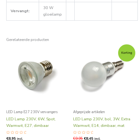
30 W
Vervangt:
gloeilamp
Gerelateerde producten
Oorspronkelijke
Huidige
prijs
prijs
Korting
was:
is:
€9,95.
€8,45.
LED Lamp E27 230V vervangers
Afgeprijsde artikelen
LED Lamp 230V, 6W, Spot,
LED Lamp 230V, bol, 3W, Extra
Warmwit, E27, dimbaar
Warmwit, E14, dimbaar, mat
Gewaardeerd
€
8,95
Gewaardeerd
€
9,95
€
8,45
incl.
incl.