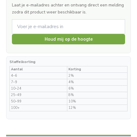
Laat je e-mailadres achter en ontvang direct een melding
zodra dit product weer beschikbaar is.
Houd mij op de hoogte
Staffelkorting
Aantal
Korting
4–6
2%
7–9
4%
10–24
6%
25–49
8%
50–99
10%
100+
12%