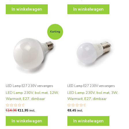
0
0
uit
uit
5
5
In winkelwagen
In winkelwagen
Oorspronkelijke
Huidige
prijs
prijs
Korting
was:
is:
€14,96.
€11,95.
LED Lamp E27 230V vervangers
LED Lamp E27 230V vervangers
LED Lamp 230V, bol mat, 12W,
LED Lamp 230V, bol mat, 3W,
Warmwit, E27, dimbaar
Warmwit, E27, dimbaar
Gewaardeerd
€
14,96
€
11,95
Gewaardeerd
€
6,45
incl.
incl.
0
0
uit
uit
5
5
In winkelwagen
In winkelwagen