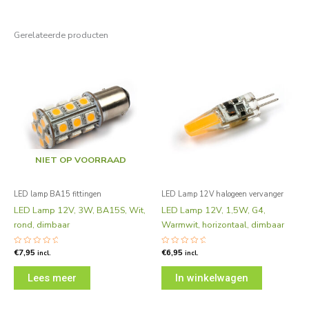
Gerelateerde producten
NIET OP VOORRAAD
LED lamp BA15 fittingen
LED Lamp 12V halogeen vervanger
LED Lamp 12V, 3W, BA15S, Wit,
LED Lamp 12V, 1,5W, G4,
rond, dimbaar
Warmwit, horizontaal, dimbaar
Gewaardeerd
€
7,95
Gewaardeerd
€
6,95
incl.
incl.
0
0
uit
uit
5
5
Lees meer
In winkelwagen