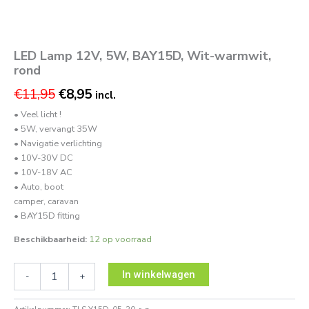
LED Lamp 12V, 5W, BAY15D, Wit-warmwit,
rond
€
11,95
€
8,95
incl.
• Veel licht !
• 5W, vervangt 35W
• Navigatie verlichting
• 10V-30V DC
• 10V-18V AC
• Auto, boot
camper, caravan
• BAY15D fitting
Beschikbaarheid:
12 op voorraad
In winkelwagen
-
+