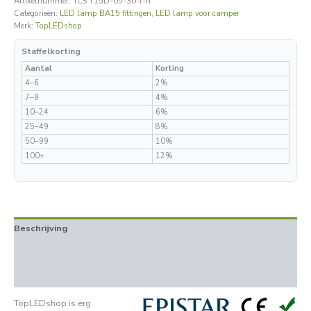
Artikelnummer:
TLS Y15D-05-30-r-n
Categorieën:
LED lamp BA15 fittingen
,
LED lamp voor camper
Merk:
TopLEDshop
Staffelkorting
Aantal
Korting
4–6
2%
7–9
4%
10–24
6%
25–49
8%
50–99
10%
100+
12%
Beschrijving
Aanvullende informatie
Beoordelingen (0)
TopLEDshop is erg