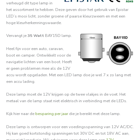
verheugd dit type lamp in
het assortiment te hebben. Deze geven door het gebruik van Epistar
LED’s mooi licht, zonder groene of paarse kleurzweem en met een
hoge kleurherkenningswaarde.
Vervangt je
35 Watt
BAY15D lamp.
Heel fijn voor een auto, caravan,
boot en camper. Ontwikkelt voor de
navigatie lichten van een boot. Heeft
er geen problemen mee als de 12V
accu wordt opgeladen. Met een LED lamp doe je wel 7 x zo lang met
een accu lading.
Deze lamp moet de 12V krijgen op de twee vlakjes in de voet. Het
metaal van de lamp staat niet elektrisch in verbinding met de LEDs.
Kijk hier naar de
besparing per jaar
die je bereikt met deze lamp.
Deze lamp is ontworpen voor een voedingsspanning van 12V AC/DC.
Hij kan goed kortstondig spanningen tot 30V DC en tot 18V AC aan,
maar niet langdurig. Wij adviseren voor deze lamp een
12V