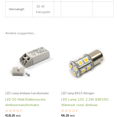
35 W
Vervangt:
halogeen
Andere suggesties…
LED Lamp dimbare transformator
LED lamp BA15 fittingen
LED 50 Watt Elektronische
LED Lamp 12V, 2,2W, BAY15D,
dimbare transformator
Warmwit, rond, dimbaar
Gewaardeerd
€
18,25
Gewaardeerd
€
6,25
incl.
incl.