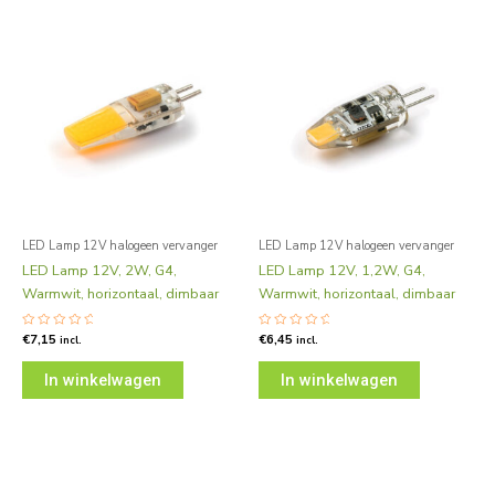
LED Lamp 12V halogeen vervanger
LED Lamp 12V halogeen vervanger
LED Lamp 12V, 2W, G4,
LED Lamp 12V, 1,2W, G4,
Warmwit, horizontaal, dimbaar
Warmwit, horizontaal, dimbaar
Gewaardeerd
€
7,15
Gewaardeerd
€
6,45
incl.
incl.
0
0
uit
uit
5
5
In winkelwagen
In winkelwagen