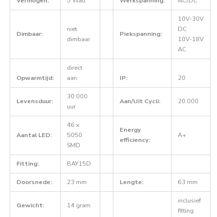
Vermogen:
5 Watt
Werkspanning:
AC/DC
10V-30V
niet
DC
Dimbaar:
Piekspanning:
dimbaar
10V-18V
AC
direct
Opwarmtijd:
aan
IP:
20
30.000
Levensduur:
Aan/Uit Cycli:
20.000
uur
46 x
Energy
Aantal LED:
5050
A+
efficiency:
SMD
Fitting:
BAY15D
Doorsnede:
23 mm
Lengte:
63 mm
inclusief
Gewicht:
14 gram
fitting