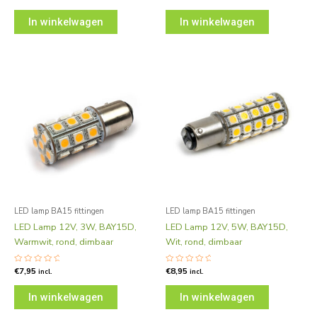
0
0
uit
uit
5
5
In winkelwagen
In winkelwagen
LED lamp BA15 fittingen
LED lamp BA15 fittingen
LED Lamp 12V, 3W, BAY15D,
LED Lamp 12V, 5W, BAY15D,
Warmwit, rond, dimbaar
Wit, rond, dimbaar
Gewaardeerd
€
7,95
Gewaardeerd
€
8,95
incl.
incl.
0
0
uit
uit
5
5
In winkelwagen
In winkelwagen