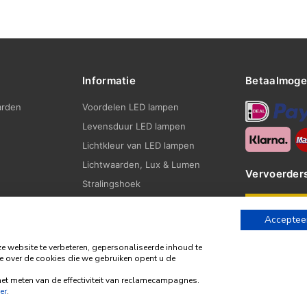
Informatie
Betaalmoge
arden
Voordelen LED lampen
Levensduur LED lampen
Lichtkleur van LED lampen
Lichtwaarden, Lux & Lumen
Vervoerder
Stralingshoek
Fittingen
Accepteer
Blogs
website te verbeteren, gepersonaliseerde inhoud te
e over de cookies die we gebruiken opent u de
et meten van de effectiviteit van reclamecampagnes.
© 2026 | Alle rechten voorbehouden | Gemaakt door
BE Digital
er
.