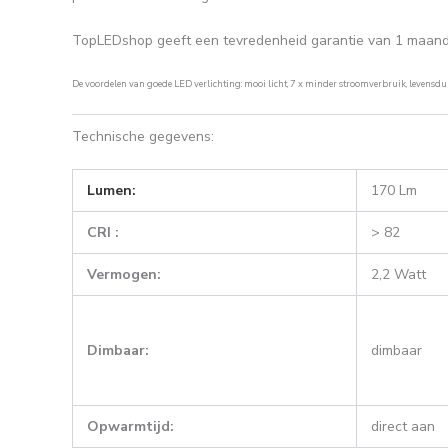
TopLEDshop geeft een tevredenheid garantie van 1 maand (n
De voordelen van goede LED verlichting: mooi licht, 7 x minder stroomverbruik, levensdu
Technische gegevens:
Lumen:
170 Lm
CRI :
> 82
Vermogen:
2,2 Watt
Dimbaar:
dimbaar
Opwarmtijd:
direct aan