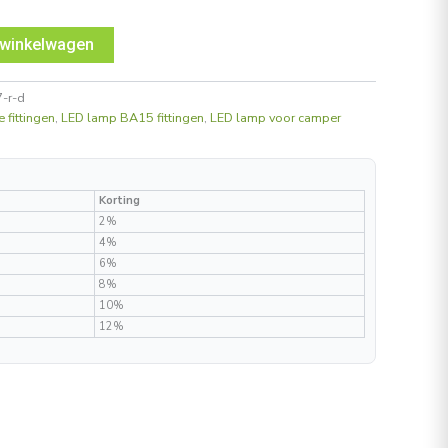
 winkelwagen
-r-d
 fittingen
,
LED lamp BA15 fittingen
,
LED lamp voor camper
Korting
2%
4%
6%
8%
10%
12%