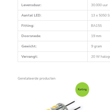
Levensduur:
30.000 uur
Aantal LED:
13 x 5050 
Fitting:
BA15S
Doorsnede:
19 mm
Gewicht:
9 gram
Vervangt:
20 W halog
Gerelateerde producten
Oorspronkelijke
Huidige
Oor
prijs
prijs
prij
Korting
was:
is:
was
€7,95.
€6,95.
€17,