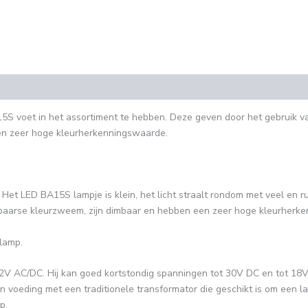
(0)
S voet in het assortiment te hebben. Deze geven door het gebruik va
en zeer hoge kleurherkenningswaarde.
 Het LED BA15S lampje is klein, het licht straalt rondom met veel en ru
of paarse kleurzweem, zijn dimbaar en hebben een zeer hoge kleurherk
 lamp.
V AC/DC. Hij kan goed kortstondig spanningen tot 30V DC en tot 18V 
n voeding met een traditionele transformator die geschikt is om een la
p.