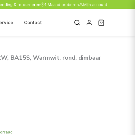
zending & retourneren
1 Maand proberen
Mijn account
ervice
Contact
2W, BA15S, Warmwit, rond, dimbaar
oorraad