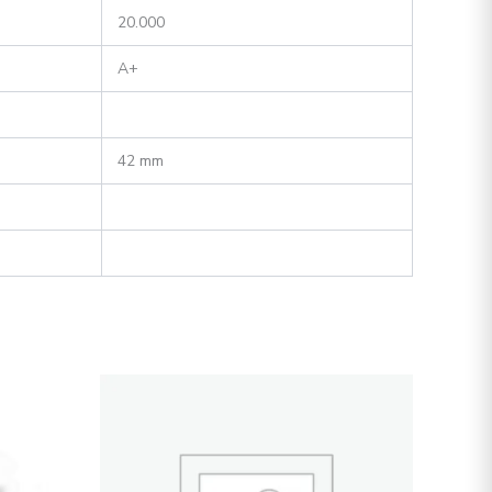
20.000
A+
42 mm
Dit
t
product
heeft
re
meerdere
s.
variaties.