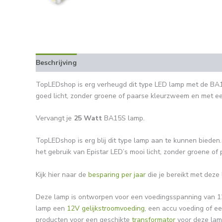
Beschrijving
Aanvullende informatie
Beoordelingen 
TopLEDshop is erg verheugd dit type LED lamp met de BA15
goed licht, zonder groene of paarse kleurzweem en met e
Vervangt je
25 Watt
BA15S lamp.
TopLEDshop is erg blij dit type lamp aan te kunnen bieden.
het gebruik van Epistar LED’s mooi licht, zonder groene 
Kijk hier naar de
besparing per jaar
die je bereikt met deze
Deze lamp is ontworpen voor een voedingsspanning van 12
lamp een
12V gelijkstroomvoeding
, een accu voeding of ee
producten voor een geschikte
transformator
voor deze lam