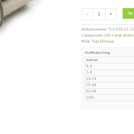
In
-
+
Artikelnummer:
TLS 15S-22-27
Categorieën:
LED Lamp diverse
Merk:
TopLEDshop
Staffelkorting
Aantal
4–6
7–9
10–24
25–49
50–99
100+