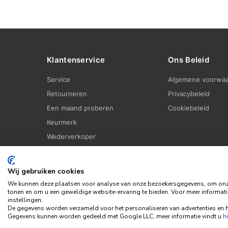
Klantenservice
Ons Beleid
Service
Algemene voorwa
Retourneren
Privacybeleid
Een maand proberen
Cookiebeleid
Keurmerk
Wederverkoper
Wij gebruiken cookies
We kunnen deze plaatsen voor analyse van onze bezoekersgegevens, om onze 
tonen en om u een geweldige website-ervaring te bieden. Voor meer informati
instellingen.
De gegevens worden verzameld voor het personaliseren van advertenties en h
Gegevens kunnen worden gedeeld met Google LLC, meer informatie vindt u
hi