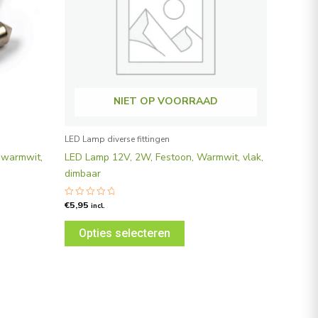
Deze
optie
kan
en
gekozen
n
worden
op
NIET OP VOORRAAD
de
tpagina
productpagina
LED Lamp diverse fittingen
-warmwit,
LED Lamp 12V, 2W, Festoon, Warmwit, vlak,
dimbaar
€
5,95
Gewaardeerd
incl.
0
uit
5
Opties selecteren