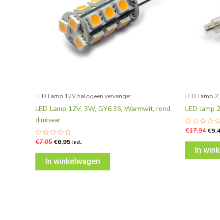
LED Lamp 12V halogeen vervanger
LED Lamp 23
LED Lamp 12V, 3W, GY6.35, Warmwit, rond,
LED lamp 
dimbaar
€
17,94
€
9,
Gewaardee
0
€
7,95
€
6,95
Gewaardeerd
uit
incl.
0
5
In win
uit
5
In winkelwagen