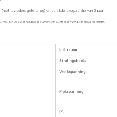
iet tevreden, geld terug) en een fabrieksgarantie van 2 jaar!
ur meer dan 10 jaar, onmiddelijk aan, lamp wordt slechts handwarm, bevat geen giftige stoffen.
Lichtkleur:
Stralingshoek:
Werkspanning:
Piekspanning:
IP: