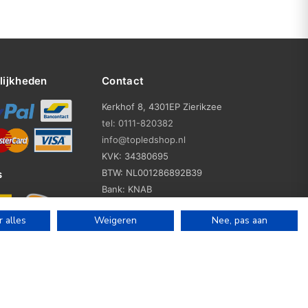
lijkheden
Contact
Kerkhof 8, 4301EP Zierikzee
tel: 0111-820382
info@topledshop.nl
KVK: 34380695
BTW: NL001286892B39
s
Bank: KNAB
Rek: NL86KNAB0257746951
 alles
Weigeren
Nee, pas aan