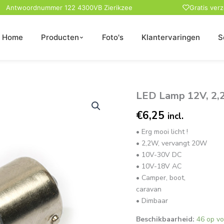
Antwoordnummer 122 4300VB Zierikzee
Gratis ver
Home
Producten
Foto's
Klantervaringen
S
LED Lamp 12V, 2,
LED
Lamp
€
6,25
12V,
incl.
2,2W,
• Erg mooi licht !
BA15S,
• 2,2W, vervangt 20W
Warmwit,
rond,
• 10V-30V DC
dimbaar
• 10V-18V AC
aantal
• Camper, boot,
caravan
• Dimbaar
Beschikbaarheid:
46 op v