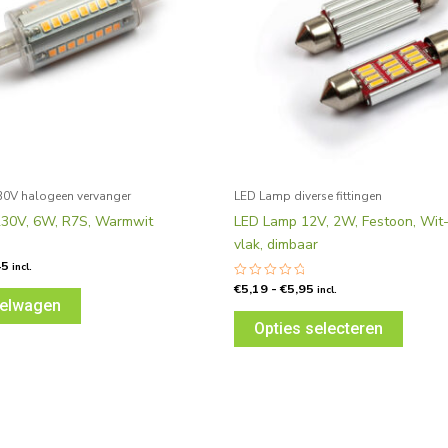
Deze
optie
kan
gekoz
worde
op
de
produc
0V halogeen vervanger
LED Lamp diverse fittingen
230V, 6W, R7S, Warmwit
LED Lamp 12V, 2W, Festoon, Wit
vlak, dimbaar
45
rd
incl.
€
5,19
-
€
5,95
Gewaardeerd
incl.
0
kelwagen
uit
5
Opties selecteren