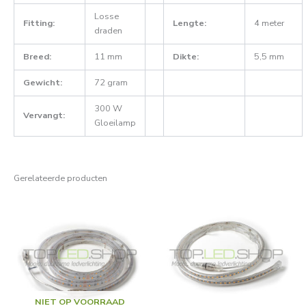
Losse
Fitting:
Lengte:
4 meter
draden
Breed:
11 mm
Dikte:
5,5 mm
Gewicht:
72 gram
300 W
Vervangt:
Gloeilamp
Gerelateerde producten
NIET OP VOORRAAD