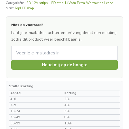
Categorieën:
LED 12V strips
,
LED strip 14W/m Extra-Warmwit silicone
Merk:
TopLEDshop
Niet op voorraad?
Laat je e-mailadres achter en ontvang direct een melding
zodra dit product weer beschikbaar is.
Houd mij op de hoogte
Staffelkorting
Aantal
Korting
4–6
2%
7–9
4%
10–24
6%
25–49
8%
50–99
10%