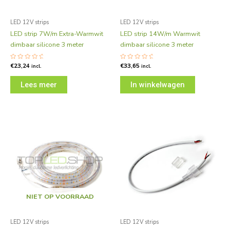
LED 12V strips
LED 12V strips
LED strip 7W/m Extra-Warmwit
LED strip 14W/m Warmwit
dimbaar silicone 3 meter
dimbaar silicone 3 meter
Gewaardeerd
€
23,24
Gewaardeerd
€
33,65
incl.
incl.
0
0
uit
uit
5
5
Lees meer
In winkelwagen
NIET OP VOORRAAD
LED 12V strips
LED 12V strips