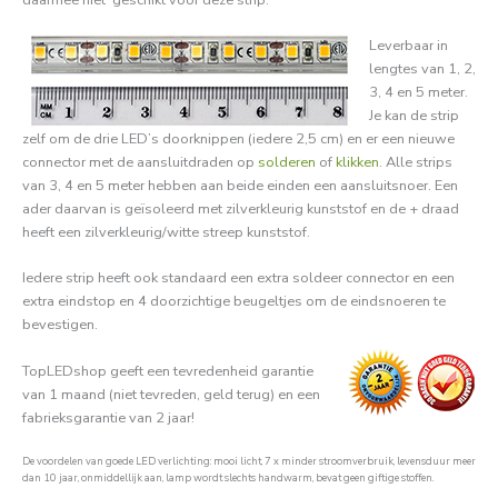
Leverbaar in
lengtes van 1, 2,
3, 4 en 5 meter.
Je kan de strip
zelf om de drie LED’s doorknippen (iedere 2,5 cm) en er een nieuwe
connector met de aansluitdraden op
solderen
of
klikken
. Alle strips
van 3, 4 en 5 meter hebben aan beide einden een aansluitsnoer. Een
ader daarvan is geïsoleerd met zilverkleurig kunststof en de + draad
heeft een zilverkleurig/witte streep kunststof.
Iedere strip heeft ook standaard een extra soldeer connector en een
extra eindstop en 4 doorzichtige beugeltjes om de eindsnoeren te
bevestigen.
TopLEDshop geeft een tevredenheid garantie
van 1 maand (niet tevreden, geld terug) en een
fabrieksgarantie van 2 jaar!
De voordelen van goede LED verlichting: mooi licht, 7 x minder stroomverbruik, levensduur meer
dan 10 jaar, onmiddellijk aan, lamp wordt slechts handwarm, bevat geen giftige stoffen.