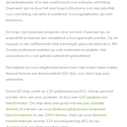
de keukenkastjes of in een smalle koof voor indirecte verlichting.
Daarnaast zijn ze door het zeer hoge lichtvolume ook zeer geschikt
voor verlichting van tafel of werkblad. De mogelijkheden zijn echt
eindeloos.
De strips zijn helemaal omgeven door silicone. Daarmee zijn ze
waterdicht en kunnen dus uitstekend schoongemaakt worden. Op de
rugzijde is een zelfklevende strip
bevestigd,
geproduceerd door 3M.
Zonder problemen meteen op veel materialen te plakken. Het
aansluitsnoer is ook geheel waterdicht gemonteerd.
We hebben na onze uitgebreide testen heel veel meters laten maken,
daarom kunnen we deze kwaliteit LED strip voor deze lage prijs
aanbieden.
Deze LED strip werkt op 12V gelijkspanning (DC). Hij kan gevoed
worden door een accu systeem, of door een
12V gelijkstroom
transformator
. De strip dimt zeer goed met een
puls breedte
dimmer
of met een van onze
dimbare gelijkstroom leverende
transformatoren
en een
230V dimmer
. Veel van onze
dimbare
transformatoren
leveren 12V wisselspanning (AC) en zijn
daarmee niet geschikt voor deze strip.