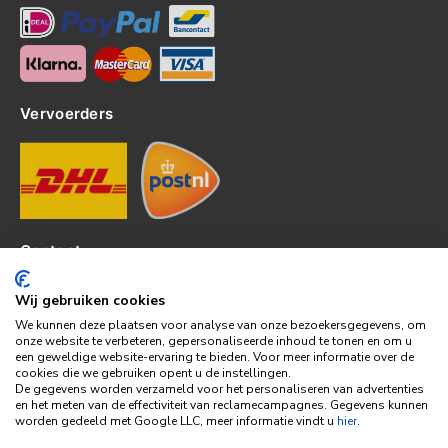
Vervoerders
Contact
Kerkhof 8, 4301EP Zierikzee
Wij gebruiken cookies
tel: 0111-820382
We kunnen deze plaatsen voor analyse van onze bezoekersgegevens, om
info@topledshop.nl
onze website te verbeteren, gepersonaliseerde inhoud te tonen en om u
een geweldige website-ervaring te bieden. Voor meer informatie over de
KVK: 34380695
cookies die we gebruiken opent u de instellingen.
BTW: NL001286892B39
De gegevens worden verzameld voor het personaliseren van advertenties
en het meten van de effectiviteit van reclamecampagnes. Gegevens kunnen
Bank: KNAB
worden gedeeld met Google LLC, meer informatie vindt u
hier
.
Rek: NL86KNAB0257746951