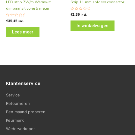
LED strip 7W/m Warmwit
Strip 11 mm soldeer connector
dimbaar silicone 5 meter
Gewaardeerd
€
1,36
incl.
0
uit
Gewaardeerd
€
35,45
incl.
5
0
In winkelwagen
uit
5
Lees meer
Klantenservice
Service
Retourneren
Een maand proberen
Keurmerk
Wederverkoper