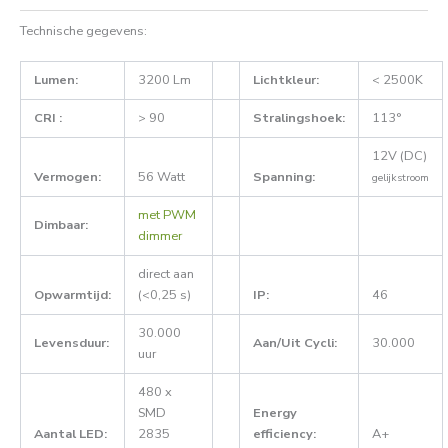
Technische gegevens:
Lumen:
3200 Lm
Lichtkleur:
< 2500K
CRI :
> 90
Stralingshoek:
113°
12V (DC)
Vermogen:
56 Watt
Spanning:
gelijkstroom
met PWM
Dimbaar:
dimmer
direct aan
Opwarmtijd:
(<0,25 s)
IP:
46
30.000
Levensduur:
Aan/Uit Cycli:
30.000
uur
480 x
SMD
Energy
Aantal LED:
2835
efficiency:
A+