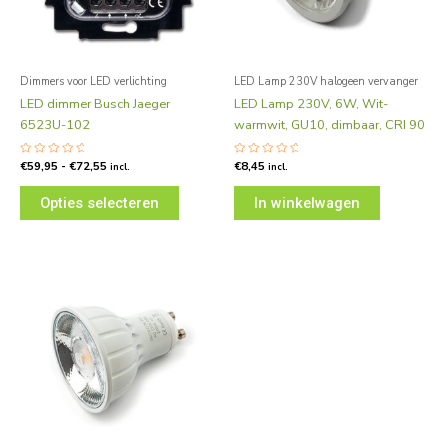
optie
kan
gekozen
worden
Dimmers voor LED verlichting
LED Lamp 230V halogeen vervanger
op
LED dimmer Busch Jaeger
LED Lamp 230V, 6W, Wit-
de
6523U-102
warmwit, GU10, dimbaar, CRI 90
productpagina
Gewaardeerd
€
59,95
-
€
72,55
Gewaardeerd
€
8,45
incl.
incl.
0
0
uit
uit
5
5
Opties selecteren
In winkelwagen