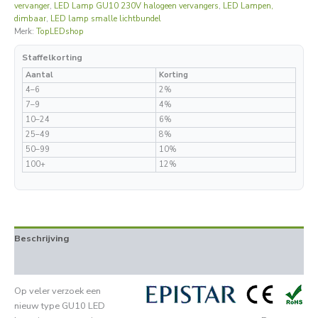
vervanger
,
LED Lamp GU10 230V halogeen vervangers
,
LED Lampen,
dimbaar
,
LED lamp smalle lichtbundel
Merk:
TopLEDshop
Staffelkorting
Aantal
Korting
4–6
2%
7–9
4%
10–24
6%
25–49
8%
50–99
10%
100+
12%
Beschrijving
Aanvullende informatie
Op veler verzoek een
nieuw type GU10 LED