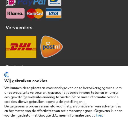
Vervoerders
Contact
Kerkhof 8, 4301EP Zierikzee
Wij gebruiken cookies
tel: 0111-820382
We kunnen deze plaatsen voor analyse van onze bezoekersgegevens, om
info@topledshop.nl
onze website te verbeteren, gepersonaliseerde inhoud te tonen en om u
een geweldige website-ervaring te bieden. Voor meer informatie over de
KVK: 34380695
cookies die we gebruiken opent u de instellingen.
BTW: NL001286892B39
De gegevens worden verzameld voor het personaliseren van advertenties
en het meten van de effectiviteit van reclamecampagnes. Gegevens kunnen
Bank: KNAB
worden gedeeld met Google LLC, meer informatie vindt u
hier
.
Rek: NL86KNAB0257746951