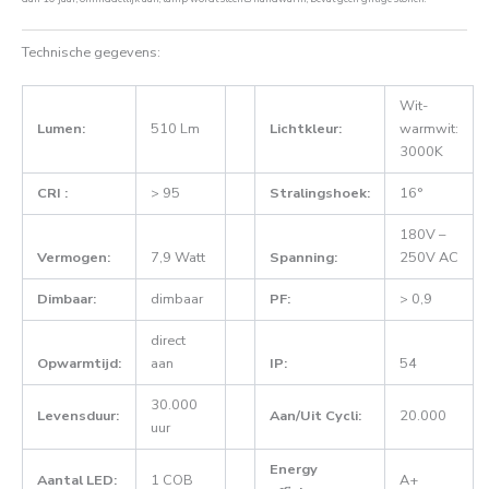
Technische gegevens:
Wit-
Lumen:
510 Lm
Lichtkleur:
warmwit:
3000K
CRI :
> 95
Stralingshoek:
16°
180V –
Vermogen:
7,9 Watt
Spanning:
250V AC
Dimbaar:
dimbaar
PF:
> 0,9
direct
Opwarmtijd:
aan
IP:
54
30.000
Levensduur:
Aan/Uit Cycli:
20.000
uur
Energy
Aantal LED:
1 COB
A+