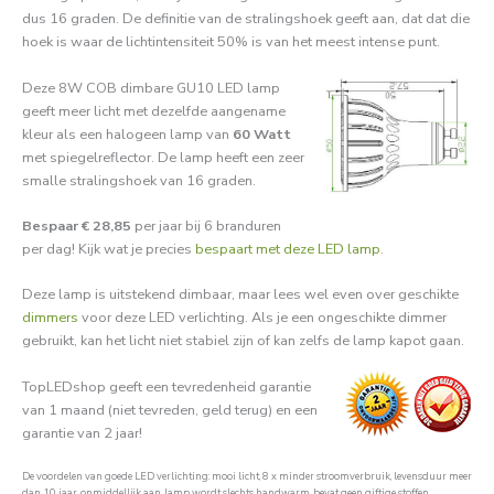
dus 16 graden. De definitie van de stralingshoek geeft aan, dat dat die
hoek is waar de lichtintensiteit 50% is van het meest intense punt.
Deze 8W COB dimbare GU10 LED lamp
geeft meer licht met dezelfde aangename
kleur als een halogeen lamp van
60 Watt
met spiegelreflector. De lamp heeft een zeer
smalle stralingshoek van 16 graden.
Bespaar € 28,85
per jaar bij 6 branduren
per dag! Kijk wat je precies
bespaart met deze LED lamp
.
Deze lamp is uitstekend dimbaar, maar lees wel even over geschikte
dimmers
voor deze LED verlichting. Als je een ongeschikte dimmer
gebruikt, kan het licht niet stabiel zijn of kan zelfs de lamp kapot gaan.
TopLEDshop geeft een tevredenheid garantie
van 1 maand (niet tevreden, geld terug) en een
garantie van 2 jaar!
De voordelen van goede LED verlichting: mooi licht, 8 x minder stroomverbruik, levensduur meer
dan 10 jaar, onmiddellijk aan, lamp wordt slechts handwarm, bevat geen giftige stoffen.