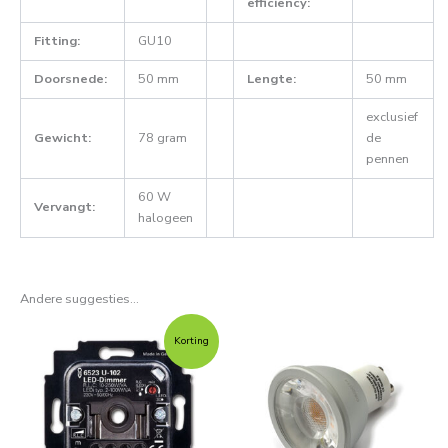
efficiency:
Fitting:
GU10
Doorsnede:
50 mm
Lengte:
50 mm
exclusief
Gewicht:
78 gram
de
pennen
60 W
Vervangt:
halogeen
Andere suggesties…
Prijsklasse:
Dit
€59,95
Korting
product
tot
€72,55
heeft
meerdere
variaties.
Deze