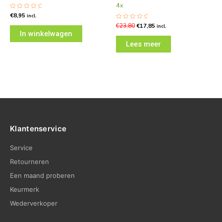
4x
Gewaardeerd
€
8,95
incl.
0
uit
Gewaardeerd
€
23,80
€
17,85
incl.
5
0
In winkelwagen
uit
5
Lees meer
Klantenservice
Service
Retourneren
Een maand proberen
Keurmerk
Wederverkoper