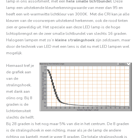
lamp in ons assortiment, met een
hele smalle lichtbundel
. Deze
lamp een uitstekende kleurherkenningwaarde van meer dan 95 en
heeft een wit-warmwitte lichtkleur van 3000K. Met die CRI kan je alle
kleuren van de voorwerpen uitstekend herkennen, ook de rood tinten
zien er geweldig uit. Het speciale aan deze LED lamp is de hoge
lichtopbrengst en de zeer smalle lichtbundel van slechts 16 graden.
Halogeen lampen met zo’n
kleine stralingshoek
zijn zeldzaam, maar
door de techniek van LED met een lens is dat nu met LED lampen wel
mogelijk.
Hiernaast tref je
de grafiek aan
van de
stralingshoek,
met dank aan
olino.org. Bij 8
graden is de
lichtintensiteit
slechts de helft.
Bij 28 graden is het nog maar 5% van die in het centrum. De 8 graden
is de stralingshoek in een richting, maar als je de lamp de andere
richting op kantelt, meet je weer 8 graden. De totale stralingshoek is