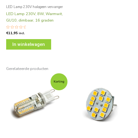
LED Lamp 230V halogeen vervanger
LED Lamp 230V, 8W, Warmwit,
GU10, dimbaar, 16 graden
Gewaardeerd
€
11,95
incl.
0
uit
5
In winkelwagen
Gerelateerde producten
Oorspronkelijke
Huidige
prijs
prijs
Korting
was:
is:
€5,95.
€3,95.