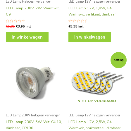
LED Lamp Halogeen vervanger
LED Lamp 12V halogeen vervanger
LED Lamp 230V, 2W, Warmwit,
LED Lamp 12V, 1,8W, G4,
G9
Warmwit, vertikaal, dimbaar
Gewaardeerd
€
5,95
€
3,95
Gewaardeerd
€
5,35
incl.
incl.
0
0
uit
uit
5
5
In winkelwagen
In winkelwagen
Oorspronkelijke
Huidige
prijs
prijs
Korting
was:
is:
€23,80.
€17,85.
NIET OP VOORRAAD
LED Lamp 230V halogeen vervanger
LED Lamp 12V halogeen vervanger
LED Lamp 230V, 6W, Wit, GU10,
LED Lamp 12V, 2,5W, G4,
dimbaar, CRI 90
Warmwit, horizontaal, dimbaar,