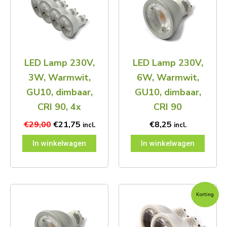
€29,00.
€21,75.
LED Lamp 230V,
LED Lamp 230V,
3W, Warmwit,
6W, Warmwit,
GU10, dimbaar,
GU10, dimbaar,
CRI 90, 4x
CRI 90
€
29,00
€
21,75
€
8,25
incl.
incl.
In winkelwagen
In winkelwagen
Oorspronkelijke
Huidige
Korting
prijs
prijs
was:
is:
€12,75.
€8,95.