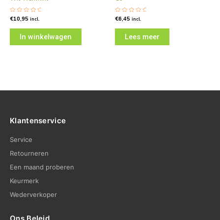
Gewaardeerd
€
10,95
Gewaardeerd
€
6,45
incl.
incl.
0
0
uit
uit
5
5
In winkelwagen
Lees meer
Klantenservice
Service
Retourneren
Een maand proberen
Keurmerk
Wederverkoper
Ons Beleid