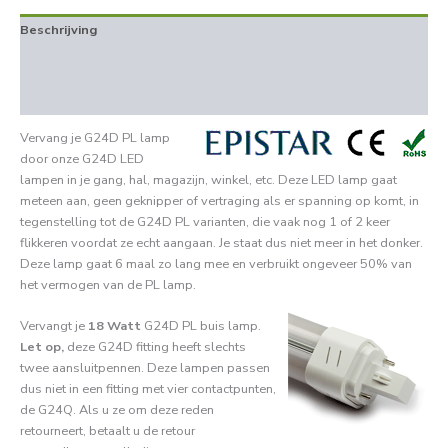
Beschrijving
Aanvullende informatie
Beoordelingen (0)
Vervang je G24D PL lamp
door onze G24D LED
lampen in je gang, hal, magazijn, winkel, etc. Deze LED lamp gaat
meteen aan, geen geknipper of vertraging als er spanning op komt, in
tegenstelling tot de G24D PL varianten, die vaak nog 1 of 2 keer
flikkeren voordat ze echt aangaan. Je staat dus niet meer in het donker.
Deze lamp gaat 6 maal zo lang mee en verbruikt ongeveer 50% van
het vermogen van de PL lamp.
Vervangt je
18 Watt
G24D PL buis lamp.
Let op,
deze G24D fitting heeft slechts
twee aansluitpennen. Deze lampen passen
dus niet in een fitting met vier contactpunten,
de G24Q. Als u ze om deze reden
retourneert, betaalt u de retour