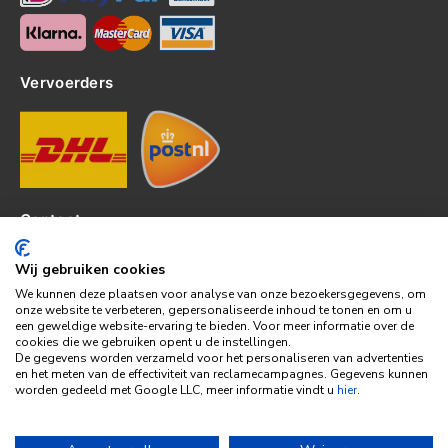
Vervoerders
Contact
Kerkhof 8, 4301EP Zierikzee
Wij gebruiken cookies
tel: 0111-820382
We kunnen deze plaatsen voor analyse van onze bezoekersgegevens, om
info@topledshop.nl
onze website te verbeteren, gepersonaliseerde inhoud te tonen en om u
een geweldige website-ervaring te bieden. Voor meer informatie over de
KVK: 34380695
cookies die we gebruiken opent u de instellingen.
BTW: NL001286892B39
De gegevens worden verzameld voor het personaliseren van advertenties
en het meten van de effectiviteit van reclamecampagnes. Gegevens kunnen
Bank: KNAB
worden gedeeld met Google LLC, meer informatie vindt u
hier
.
Rek: NL86KNAB0257746951