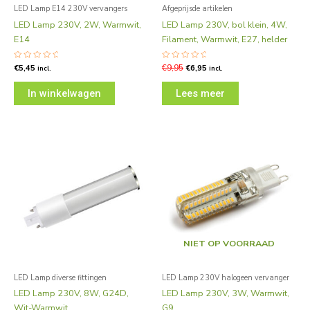
LED Lamp E14 230V vervangers
Afgeprijsde artikelen
LED Lamp 230V, 2W, Warmwit,
LED Lamp 230V, bol klein, 4W,
E14
Filament, Warmwit, E27, helder
Gewaardeerd
€
5,45
Gewaardeerd
€
9,95
€
6,95
incl.
incl.
0
0
uit
uit
5
5
In winkelwagen
Lees meer
NIET OP VOORRAAD
LED Lamp diverse fittingen
LED Lamp 230V halogeen vervanger
LED Lamp 230V, 8W, G24D,
LED Lamp 230V, 3W, Warmwit,
Wit-Warmwit
G9