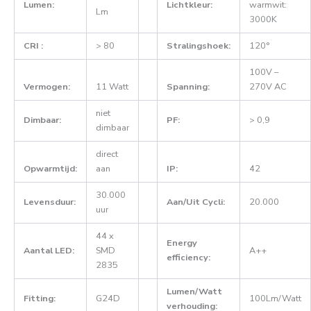
Lumen:
Lichtkleur:
warmwit:
Lm
3000K
CRI :
> 80
Stralingshoek:
120°
100V –
Vermogen:
11 Watt
Spanning:
270V AC
niet
Dimbaar:
PF:
> 0,9
dimbaar
direct
Opwarmtijd:
aan
IP:
42
30.000
Levensduur:
Aan/Uit Cycli:
20.000
uur
44 x
Energy
Aantal LED:
SMD
A++
efficiency:
2835
Lumen/Watt
Fitting:
G24D
100Lm/Watt
verhouding: