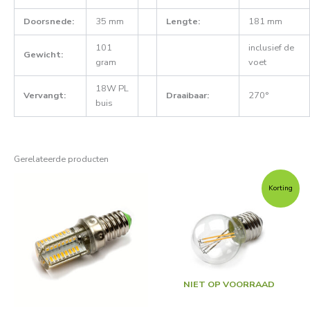
Doorsnede:
35 mm
Lengte:
181 mm
101
inclusief de
Gewicht:
gram
voet
18W PL
Vervangt:
Draaibaar:
270°
buis
Gerelateerde producten
Oorspronkelijke
Huidige
prijs
prijs
Korting
was:
is:
€9,95.
€6,95.
NIET OP VOORRAAD