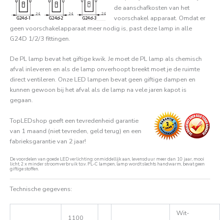
de aanschafkosten van het
voorschakel apparaat. Omdat er
geen voorschakelapparaat meer nodig is, past deze lamp in alle
G24D 1/2/3 fittingen.
De PL lamp bevat het giftige kwik. Je moet de PL lamp als chemisch
afval inleveren en als de lamp onverhoopt breekt moet je de ruimte
direct ventileren. Onze LED lampen bevat geen giftige dampen en
kunnen gewoon bij het afval als de lamp na vele jaren kapot is
gegaan.
TopLEDshop geeft een tevredenheid garantie
van 1 maand (niet tevreden, geld terug) en een
fabrieksgarantie van 2 jaar!
De voordelen van goede LED verlichting: onmiddellijk aan, levensduur meer dan 10 jaar, mooi
licht, 2 x minder stroomverbruik t.o.v. PL-C lampen, lamp wordt slechts handwarm, bevat geen
giftige stoffen.
Technische gegevens:
Wit-
1100