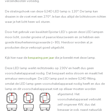
verzendkosten volledig.
De stralingshoek van deze G24D LED lamp is 120°. De lamp kan
draaien in de voet met een 270°. Je kan dus altijd de lichtstroom richten
waar je het licht heen wil sturen.
Door het gebruik van kwaliteit Epistar LED’s geven deze LED lampen
mooi licht, zonder groene of paarse kleurzweem en ze hebben een
goede kleurherkenningswaarde (> 80). Hierdoor worden al je
producten die je verkoopt goed uitgelicht.
Kijk hier naar de
besparing per jaar
die je bereikt met deze lamp.
Deze LED lamp werkt rechtstreeks op 230V en heeft dus geen
voorschakelapparaat nodig. Dat bespaart extra stroom en maakt het
armatuur eenvoudiger. De LED lamp past in iedere G24D fitting,
omdat de LED lamp geen voorschakelapparaat nodig heeft en dus de
lamp en dit voorschakelapparaat niet op elkaar moeten worden
afgestemd.
Het
voorschakelapparaat verbruikt
zelf ongeveer 4W, dus dat
bespaar je ook, naast natuurlijk