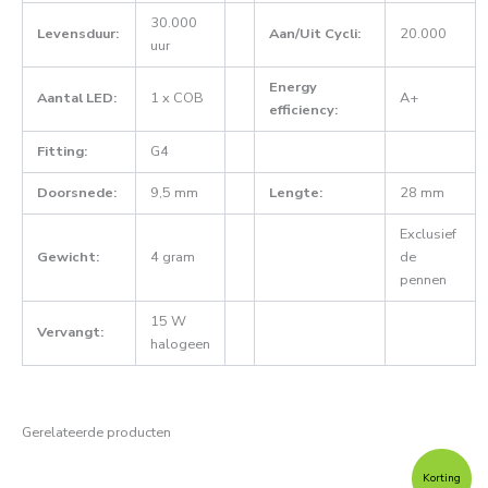
30.000
Levensduur:
Aan/Uit Cycli:
20.000
uur
Energy
Aantal LED:
1 x COB
A+
efficiency:
Fitting:
G4
Doorsnede:
9,5 mm
Lengte:
28 mm
Exclusief
Gewicht:
4 gram
de
pennen
15 W
Vervangt:
halogeen
Gerelateerde producten
Oorspronkelijke
Huidige
prijs
prijs
Korting