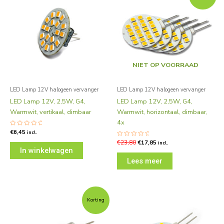
was:
is:
€23,80.
€17,85.
NIET OP VOORRAAD
LED Lamp 12V halogeen vervanger
LED Lamp 12V halogeen vervanger
LED Lamp 12V, 2,5W, G4,
LED Lamp 12V, 2,5W, G4,
Warmwit, vertikaal, dimbaar
Warmwit, horizontaal, dimbaar,
4x
Gewaardeerd
€
6,45
incl.
0
uit
Gewaardeerd
€
23,80
€
17,85
incl.
5
0
In winkelwagen
uit
5
Lees meer
Oorspronkelijke
Huidige
prijs
prijs
Korting
was:
is:
€6,35.
€4,95.