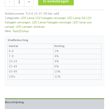
In winkelwagen
-
+
Artikelnummer:
TLS 4-15-27-28-hds-set4
Categorieën:
LED Lamp 12V halogeen vervanger
,
LED Lamp G4 12V
halogeen vervangers
,
LED Lamp Halogeen vervanger
,
LED lamp voor
camper
,
LED Lampen, dimbaar
Merk:
TopLEDshop
Staffelkorting
Aantal
Korting
4–6
2%
7–9
4%
10–24
6%
25–49
8%
50–99
10%
100+
12%
Beschrijving