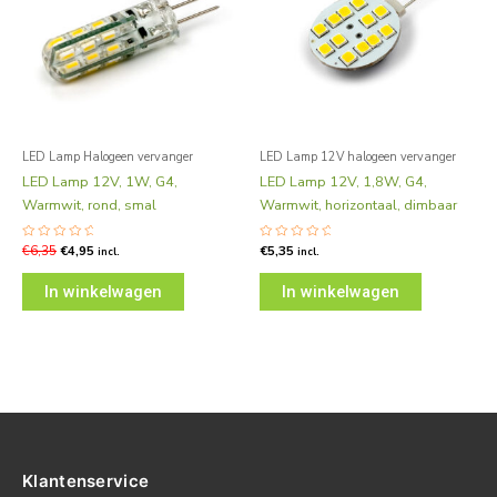
LED Lamp Halogeen vervanger
LED Lamp 12V halogeen vervanger
LED Lamp 12V, 1W, G4,
LED Lamp 12V, 1,8W, G4,
Warmwit, rond, smal
Warmwit, horizontaal, dimbaar
Gewaardeerd
€
6,35
€
4,95
Gewaardeerd
€
5,35
incl.
incl.
0
0
uit
uit
5
5
In winkelwagen
In winkelwagen
Klantenservice