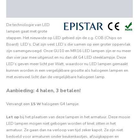
Aanvullende informatie
Beoordelingen (0)
De technologie van LED
lampen gaat met grote
stappen. Het nieuwste op LED gebied zijn de z.g. COB (Chips on
Board) LED’s. Dat zijn veel LED’s die samen op een groter oppervlak
zijn samengevoegd. Onze GU10 en MR16 LED lampen zijn er nu meer
dan vier jaar mee uitgerust en nu dan dit G4 LED steeklampje. Deze
LED’s geven meer licht per Watt, waardoor nu LED lampen gemaakt
kunnen worden in een vergelijkbare grootte als halogeen lampen en
met evenveel licht dan de vergelijkbare halogeen lamp.
Aanbieding: 4 halen, 3 betalen!
Vervangt een
15 W
halogeen G4 lampje.
Let op
bij het plaatsen van deze lampen in het armatuur. Deze mooie
LED lampen mogen niet gebogen worden of knel zitten in het
armatuur. Ze gaan dan na verloop van tijd zeker kapot. Ze zijn niet
bedoeld voor armaturen onder keukenkastjes, afzuigkappen en