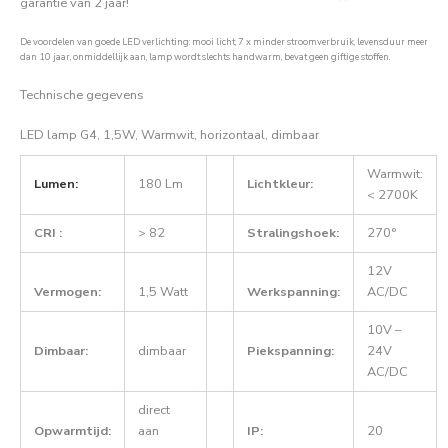
garantie van 2 jaar!
De voordelen van goede LED verlichting: mooi licht, 7 x minder stroomverbruik, levensduur meer
dan 10 jaar, onmiddellijk aan, lamp wordt slechts handwarm, bevat geen giftige stoffen.
Technische gegevens
LED lamp G4, 1,5W, Warmwit, horizontaal, dimbaar
Warmwit:
Lumen:
180 Lm
Lichtkleur:
< 2700K
CRI :
> 82
Stralingshoek:
270°
12V
Vermogen:
1,5 Watt
Werkspanning:
AC/DC
10V –
Dimbaar:
dimbaar
Piekspanning:
24V
AC/DC
direct
Opwarmtijd:
aan
IP:
20