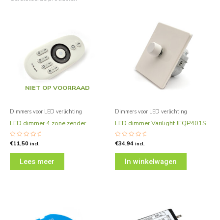
NIET OP VOORRAAD
Dimmers voor LED verlichting
Dimmers voor LED verlichting
LED dimmer 4 zone zender
LED dimmer Varilight JEQP401S
Gewaardeerd
€
11,50
Gewaardeerd
€
34,94
incl.
incl.
0
0
uit
uit
5
5
Lees meer
In winkelwagen
Prijsklasse:
Dit
€39,95
product
tot
€54,45
heeft