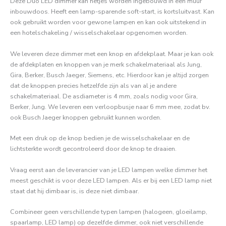
Deze Duo LED dimmer kan netjes worden ingebouwd in een muur
inbouwdoos. Heeft een lamp-sparende soft-start, is kortsluitvast. Kan
ook gebruikt worden voor gewone lampen en kan ook uitstekend in
een hotelschakeling / wisselschakelaar opgenomen worden.
We leveren deze dimmer met een knop en afdekplaat. Maar je kan ook
de afdekplaten en knoppen van je merk schakelmateriaal als Jung,
Gira, Berker, Busch Jaeger, Siemens, etc. Hierdoor kan je altijd zorgen
dat de knoppen precies hetzelfde zijn als van al je andere
schakelmateriaal. De asdiameter is 4 mm, zoals nodig voor Gira,
Berker, Jung. We leveren een verloopbusje naar 6 mm mee, zodat bv.
ook Busch Jaeger knoppen gebruikt kunnen worden.
Met een druk op de knop bedien je de wisselschakelaar en de
lichtsterkte wordt gecontroleerd door de knop te draaien.
Vraag eerst aan de leverancier van je LED lampen welke dimmer het
meest geschikt is voor deze LED lampen. Als er bij een LED lamp niet
staat dat hij dimbaar is, is deze niet dimbaar.
Combineer geen verschillende typen lampen (halogeen, gloeilamp,
spaarlamp, LED lamp) op dezelfde dimmer, ook niet verschillende