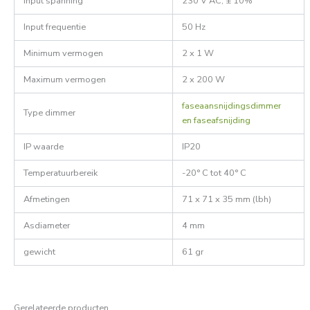
Input spanning
230 V AC, ± 10%
Input frequentie
50 Hz
Minimum vermogen
2 x 1 W
Maximum vermogen
2 x 200 W
faseaansnijdingsdimmer
Type dimmer
en faseafsnijding
IP waarde
IP20
Temperatuurbereik
-20° C tot 40° C
Afmetingen
71 x 71 x 35 mm (lbh)
Asdiameter
4 mm
gewicht
61 gr
Gerelateerde producten