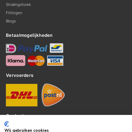
Stralingshoek
Fittingen
Blogs
Betaalmogelijkheden
Vervoerders
Contact
Kerkhof 8, 4301EP Zierikzee
Wij gebruiken cookies