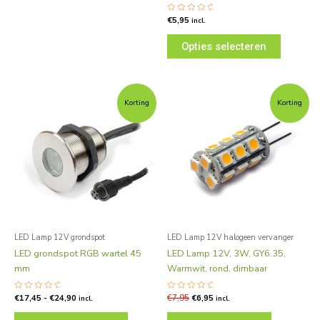
Gewaardeerd
€
5,95
incl.
0
uit
5
Opties selecteren
Prijsklasse:
Oorspronkelijke
Huidige
Dit
€17,45
prijs
prijs
Korting
Korting
product
tot
was:
is:
€24,90
€7,95.
€6,95.
heeft
meerdere
variaties.
Deze
optie
kan
gekozen
worden
LED Lamp 12V grondspot
LED Lamp 12V halogeen vervanger
op
LED grondspot RGB wartel 45
LED Lamp 12V, 3W, GY6.35,
de
mm
Warmwit, rond, dimbaar
productpagina
Gewaardeerd
€
17,45
-
€
24,90
Gewaardeerd
€
7,95
€
6,95
incl.
incl.
0
0
uit
uit
5
5