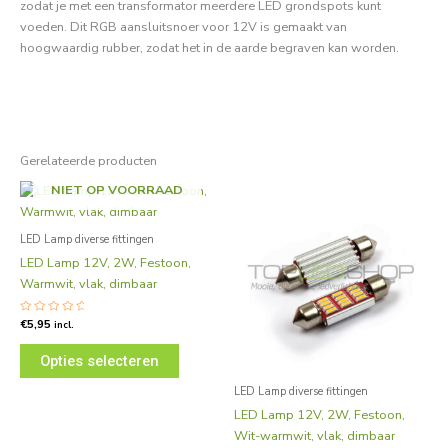
zodat je met een transformator meerdere LED grondspots kunt
voeden. Dit RGB aansluitsnoer voor 12V is gemaakt van
hoogwaardig rubber, zodat het in de aarde begraven kan worden.
Gerelateerde producten
Dit
Dit
NIET OP VOORRAAD
product
product
heeft
heeft
LED Lamp diverse fittingen
meerdere
meerdere
LED Lamp 12V, 2W, Festoon,
variaties.
variaties.
Warmwit, vlak, dimbaar
Deze
Deze
optie
optie
Gewaardeerd
€
5,95
incl.
0
kan
kan
uit
5
gekozen
gekozen
Opties selecteren
worden
worden
LED Lamp diverse fittingen
op
op
LED Lamp 12V, 2W, Festoon,
de
de
Wit-warmwit, vlak, dimbaar
productpagina
productp