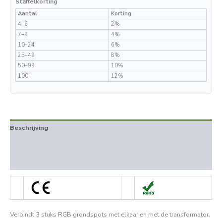
Staffelkorting
Aantal
Korting
4–6
2%
7–9
4%
10–24
6%
25–49
8%
50–99
10%
100+
12%
Beschrijving
Aanvullende informatie
Beoordelingen (0)
Verbindt 3 stuks RGB grondspots met elkaar en met de transformator,