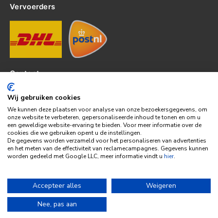
Vervoerders
Contact
Kerkhof 8, 4301EP Zierikzee
Wij gebruiken cookies
tel: 0111-820382
We kunnen deze plaatsen voor analyse van onze bezoekersgegevens, om
info@topledshop.nl
onze website te verbeteren, gepersonaliseerde inhoud te tonen en om u
een geweldige website-ervaring te bieden. Voor meer informatie over de
KVK: 34380695
cookies die we gebruiken opent u de instellingen.
BTW: NL001286892B39
De gegevens worden verzameld voor het personaliseren van advertenties
en het meten van de effectiviteit van reclamecampagnes. Gegevens kunnen
Bank: KNAB
worden gedeeld met Google LLC, meer informatie vindt u
hier
.
Rek: NL86KNAB0257746951
Accepteer alles
Weigeren
© 2026 | Alle rechten voorbehouden | Gemaakt door
BE Digital
Nee, pas aan