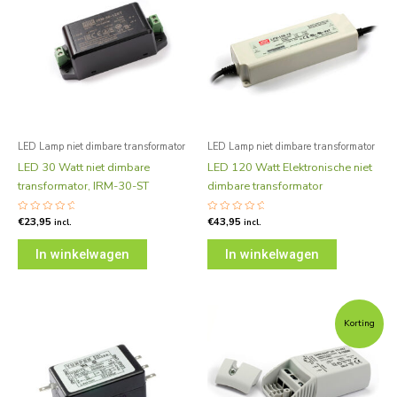
LED Lamp niet dimbare transformator
LED Lamp niet dimbare transformator
LED 30 Watt niet dimbare
LED 120 Watt Elektronische niet
transformator, IRM-30-ST
dimbare transformator
Gewaardeerd
€
23,95
Gewaardeerd
€
43,95
incl.
incl.
0
0
uit
uit
5
5
In winkelwagen
In winkelwagen
Oorspronkelijke
Huidige
prijs
prijs
Korting
was:
is:
€27,95.
€24,95.