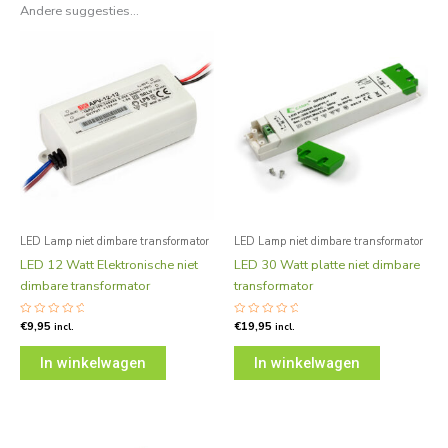
Andere suggesties…
LED Lamp niet dimbare transformator
LED Lamp niet dimbare transformator
LED 12 Watt Elektronische niet
LED 30 Watt platte niet dimbare
dimbare transformator
transformator
Gewaardeerd
€
9,95
Gewaardeerd
€
19,95
incl.
incl.
0
0
uit
uit
5
5
In winkelwagen
In winkelwagen