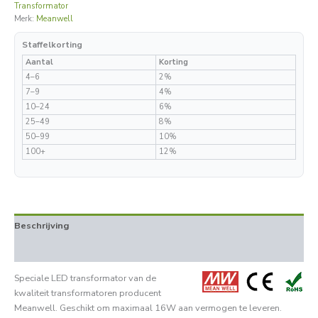
Transformator
Merk:
Meanwell
Staffelkorting
Aantal
Korting
4–6
2%
7–9
4%
10–24
6%
25–49
8%
50–99
10%
100+
12%
Beschrijving
Aanvullende informatie
Speciale LED transformator van de
kwaliteit transformatoren producent
Meanwell. Geschikt om maximaal 16W aan vermogen te leveren.