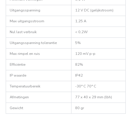
Uitgangsspanning
12 V DC (gelijkstroom)
Max uitgangsstroom
1,25 A
Nul last verbruik
< 0,2W
Uitgangsspanning tolerantie
5%
Max rimpel en ruis
120 mV p-p
Efficiëntie
82%
IP waarde
IP42
Temperatuurbereik
-30° C 70° C
Afmetingen
77 x 40 x 29 mm (lbh)
Gewicht
80 gr