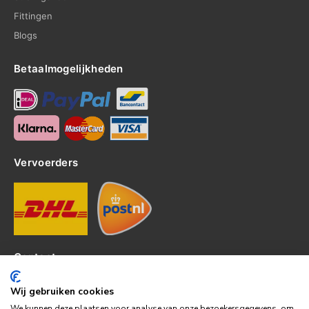
Fittingen
Blogs
Betaalmogelijkheden
Vervoerders
Contact
Kerkhof 8, 4301EP Zierikzee
Wij gebruiken cookies
tel: 0111-820382
We kunnen deze plaatsen voor analyse van onze bezoekersgegevens, om