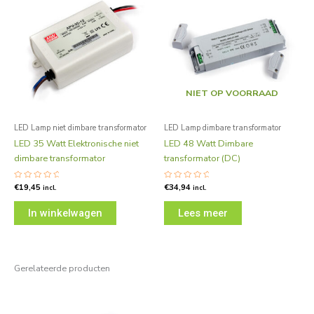
NIET OP VOORRAAD
LED Lamp niet dimbare transformator
LED Lamp dimbare transformator
LED 35 Watt Elektronische niet
LED 48 Watt Dimbare
dimbare transformator
transformator (DC)
Gewaardeerd
€
19,45
Gewaardeerd
€
34,94
incl.
incl.
0
0
uit
uit
5
5
In winkelwagen
Lees meer
Gerelateerde producten