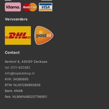
Vervoerders
Contact
Kerkhof 8, 4301EP Zierikzee
tel: 0111-820382
info@topledshop.nl
KVK: 34380695
BTW: NL001286892B39
Bank: KNAB
Rek: NL86KNAB0257746951