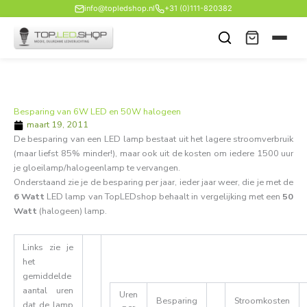
Ga
info@topledshop.nl
+31 (0)111-820382
naar
de
inhoud
Besparing van 6W LED en 50W halogeen
maart 19, 2011
De besparing van een LED lamp bestaat uit het lagere stroomverbruik
(maar liefst 85% minder!), maar ook uit de kosten om iedere 1500 uur
je gloeilamp/halogeenlamp te vervangen.
Onderstaand zie je de besparing per jaar, ieder jaar weer, die je met de
6 Watt
LED lamp van TopLEDshop behaalt in vergelijking met een
50
Watt
(halogeen) lamp.
Links zie je
het
gemiddelde
aantal uren
Uren
Besparing
Stroomkosten
dat de lamp