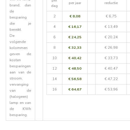
per
per jaar
reductie
brand, dan
dag
de
2
€ 8,08
€ 6,75
besparing
die je
4
€ 16,17
€ 13,49
bereikt.
De
6
€ 24,25
€ 20,24
volgende
8
€ 32,33
€ 26,98
kolommen
geven de
10
€ 40,42
€ 33,73
kosten
besparingen
12
€ 48,50
€ 40,47
aan van de
stroom,
14
€ 56,58
€ 47,22
vervanging
16
€ 64,67
€ 53,96
van de
(halogeen)
lamp en van
de KWh
besparing.