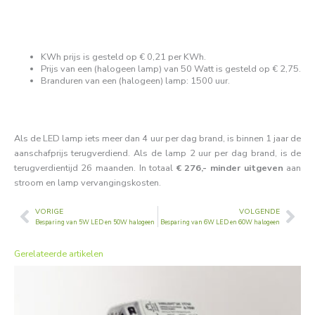
KWh prijs is gesteld op € 0,21 per KWh.
Prijs van een (halogeen lamp) van 50 Watt is gesteld op € 2,75.
Branduren van een (halogeen) lamp: 1500 uur.
Als de LED lamp iets meer dan 4 uur per dag brand, is binnen 1 jaar de
aanschafprijs terugverdiend. Als de lamp 2 uur per dag brand, is de
terugverdientijd 26 maanden. In totaal
€ 276,- minder uitgeven
aan
stroom en lamp vervangingskosten.
VORIGE
VOLGENDE
Vorige
Vol
Besparing van 5W LED en 50W halogeen
Besparing van 6W LED en 60W halogeen
Gerelateerde artikelen