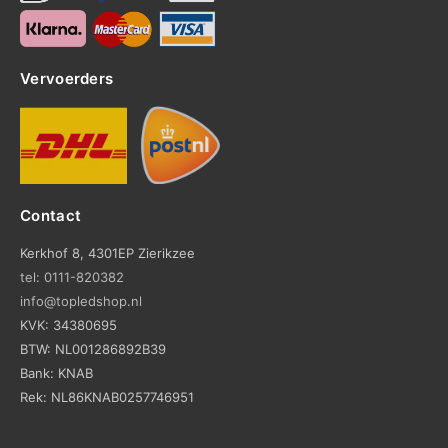
Vervoerders
Contact
Kerkhof 8, 4301EP Zierikzee
tel: 0111-820382
info@topledshop.nl
KVK: 34380695
BTW: NL001286892B39
Bank: KNAB
Rek: NL86KNAB0257746951