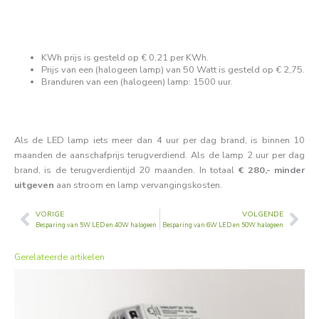
KWh prijs is gesteld op € 0,21 per KWh.
Prijs van een (halogeen lamp) van 50 Watt is gesteld op € 2,75.
Branduren van een (halogeen) lamp: 1500 uur.
Als de LED lamp iets meer dan 4 uur per dag brand, is binnen 10
maanden de aanschafprijs terugverdiend. Als de lamp 2 uur per dag
brand, is de terugverdientijd 20 maanden. In totaal
€ 280,- minder
uitgeven
aan stroom en lamp vervangingskosten.
VORIGE
VOLGENDE
Vorige
Vol
Besparing van 5W LED en 40W halogeen
Besparing van 6W LED en 50W halogeen
Gerelateerde artikelen