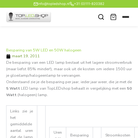
Ga
info@topledshop.nl
+31 (0)111-820382
naar
de
inhoud
Besparing van 5W LED en 50W halogeen
maart 19, 2011
De besparing van een LED lamp bestaat uit het lagere stroomverbruik
(maar liefst 85% minder!), maar ook uit de kosten om iedere 1500 uur
je gloeilamp/halogeenlamp te vervangen.
Onderstaand zie je de besparing per jaar, ieder jaar weer, die je met de
5 Watt
LED lamp van TopLEDshop behaalt in vergelijking met een
50
Watt
(halogeen) lamp.
Links zie je
het
gemiddelde
aantal uren
Uren
Besparing
Stroomkosten
dat de lamp