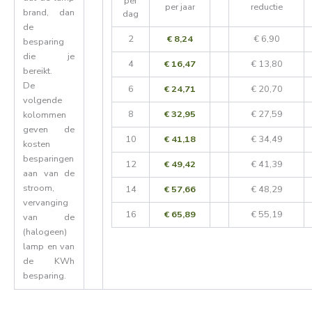
per
per jaar
reductie
brand, dan
dag
de
2
€ 8,24
€ 6,90
besparing
die je
4
€ 16,47
€ 13,80
bereikt.
De
6
€ 24,71
€ 20,70
volgende
8
€ 32,95
€ 27,59
kolommen
geven de
10
€ 41,18
€ 34,49
kosten
besparingen
12
€ 49,42
€ 41,39
aan van de
stroom,
14
€ 57,66
€ 48,29
vervanging
16
€ 65,89
€ 55,19
van de
(halogeen)
lamp en van
de KWh
besparing.