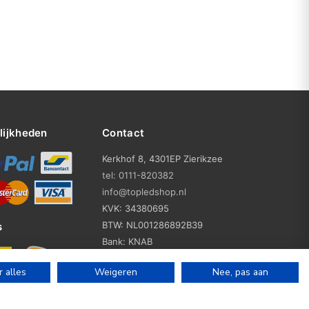
lijkheden
Contact
Kerkhof 8, 4301EP Zierikzee
tel: 0111-820382
info@topledshop.nl
KVK: 34380695
BTW: NL001286892B39
s
Bank: KNAB
Rek: NL86KNAB0257746951
 alles
Weigeren
Nee, pas aan