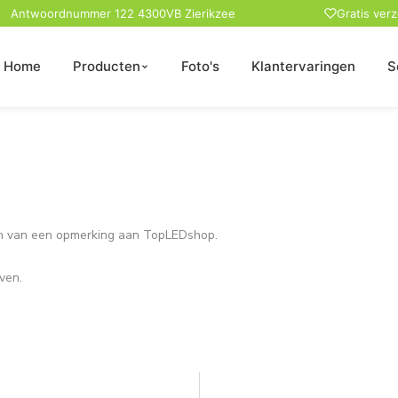
Antwoordnummer 122 4300VB Zierikzee
Gratis ver
Home
Producten
Foto's
Klantervaringen
S
ven van een opmerking aan TopLEDshop.
ven.