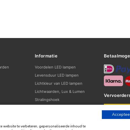
Informatie
Betaalmoge
arden
Voordelen LED lampen
Levensduur LED lampen
Lichtkleur van LED lampen
Lichtwaarden, Lux & Lumen
Vervoerder
Stralingshoek
Fittingen
Accepteer
Blogs
website te verbeteren, gepersonaliseerde inhoud te