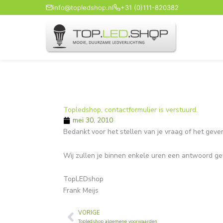
Ga
info@topledshop.nl
+31 (0)111-820382
naar
de
inhoud
Topledshop, contactformulier is verstuurd.
mei 30, 2010
Bedankt voor het stellen van je vraag of het ge
Wij zullen je binnen enkele uren een antwoord ge
TopLEDshop
Frank Meijs
VORIGE
Vorige
Topledshop algemene voorwaarden