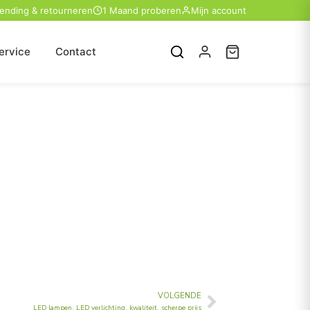
zending & retourneren
1 Maand proberen
Mijn account
ervice
Contact
VOLGENDE
Volgende
LED lampen, LED verlichting, kwaliteit, scherpe prijs