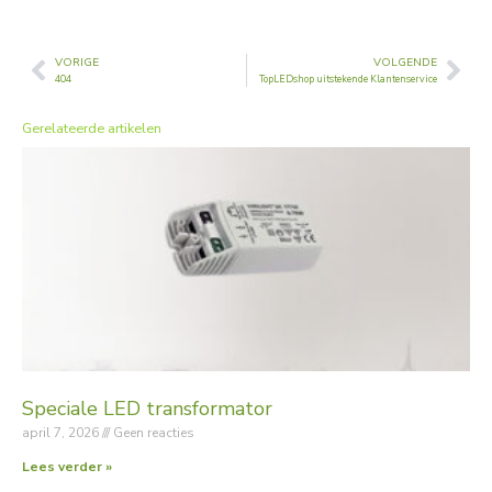
VORIGE
VOLGENDE
Vorige
Vol
404
TopLEDshop uitstekende Klantenservice
Gerelateerde artikelen
Speciale LED transformator
april 7, 2026
Geen reacties
Lees verder »