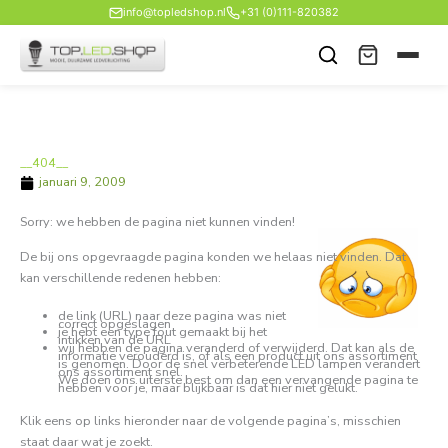
Ga
info@topledshop.nl
+31 (0)111-820382
naar
de
inhoud
__404__
januari 9, 2009
Sorry: we hebben de pagina niet kunnen vinden!
De bij ons opgevraagde pagina konden we helaas niet vinden. Dat
kan verschillende redenen hebben:
de link (URL) naar deze pagina was niet
correct opgeslagen
je hebt een type fout gemaakt bij het
intikken van de URL
wij hebben de pagina veranderd of verwijderd. Dat kan als de
informatie verouderd is, of als een product uit ons assortiment
is genomen. Door de snel verbeterende LED lampen verandert
ons assortiment snel.
We doen ons uiterste best om dan een vervangende pagina te
hebben voor je, maar blijkbaar is dat hier niet gelukt.
Klik eens op links hieronder naar de volgende pagina’s, misschien
staat daar wat je zoekt.