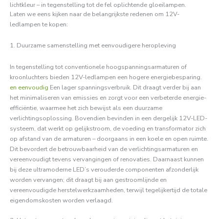
lichtkleur – in tegenstelling tot de fel oplichtende gloeilampen.
Laten we eens kijken naar de belangrijkste redenen om 12V-
ledlampen te kopen:
1. Duurzame samenstelling met eenvoudigere heropleving
In tegenstelling tot conventionele hoogspanningsarmaturen of
kroonluchters bieden 12V-ledlampen een hogere energiebesparing.
en eenvoudig
Een lager spanningsverbruik. Dit draagt ​​verder bij aan
het minimaliseren van emissies en zorgt voor een verbeterde energie-
efficiëntie, waarmee het zich bewijst als een duurzame
verlichtingsoplossing. Bovendien bevinden in een dergelijk 12V-LED-
systeem, dat werkt op gelijkstroom, de voeding en transformator zich
op afstand van de armaturen – doorgaans in een koele en open ruimte.
Dit bevordert de betrouwbaarheid van de verlichtingsarmaturen en
vereenvoudigt tevens vervangingen of renovaties. Daarnaast kunnen
bij deze ultramoderne LED’s verouderde componenten afzonderlijk
worden vervangen; dit draagt ​​bij aan gestroomlijnde en
vereenvoudigde herstelwerkzaamheden, terwijl tegelijkertijd de totale
eigendomskosten worden verlaagd.