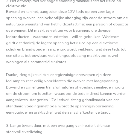
2. Het ontwerp met verlaagde spanning minimaliseert het risico op
elektrocutie.
Bovendien kan het, aangezien deze 12V-leds op een zeer lage
spanning werken, een behoorlijke uitdaging zijn voor de stroom om de
natuurlijke weerstand van het huidcontact met een persoon of object te
overwinnen. Dit maakt ze veiliger voor beginners die diverse
ledproducten – waaronder ledstrips – willen gebruiken. Wederom
geldt dat dankzij de lagere spanning het risico op een elektrische
schok en brandwonden aanzienlijk wordt verkleind, wat deze leds tot
een uiterst betrouwbare verlichtingsoplossing maakt voor zowel
woningen als commerciële ruimtes.
Dankzij dergelijke unieke, energiezuinige ontwerpen zijn deze
ledlampen zeer veilig voor klanten die werken met laagspanning.
Bovendien zijn er geen transformatoren of voedingseenheden nodig
om de stroom om te zetten, waardoor de leds indirect kunnen worden
aangesloten. Aangezien 12V-ledverlichting gebruikmaakt van een
standaard voedingsmethode, wordt de spanningsvoorziening
eenvoudiger en praktischer, wat de aanschafkosten verlaagt.
3. Lange levensduur, met een overgang van helder licht naar
sfeervolle verlichting.