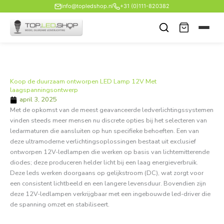
Ga
info@topledshop.nl
+31 (0)111-820382
naar
de
inhoud
Koop de duurzaam ontworpen LED Lamp 12V Met
laagspanningsontwerp
april 3, 2025
Met de opkomst van de meest geavanceerde ledverlichtingssystemen
vinden steeds meer mensen nu discrete opties bij het selecteren van
ledarmaturen die aansluiten op hun specifieke behoeften. Een van
deze ultramoderne verlichtingsoplossingen bestaat uit exclusief
ontworpen 12V-ledlampen die werken op basis van lichtemitterende
diodes; deze produceren helder licht bij een laag energieverbruik.
Deze leds werken doorgaans op gelijkstroom (DC), wat zorgt voor
een consistent lichtbeeld en een langere levensduur. Bovendien zijn
deze 12V-ledlampen verkrijgbaar met een ingebouwde led-driver die
de spanning omzet en stabiliseert.