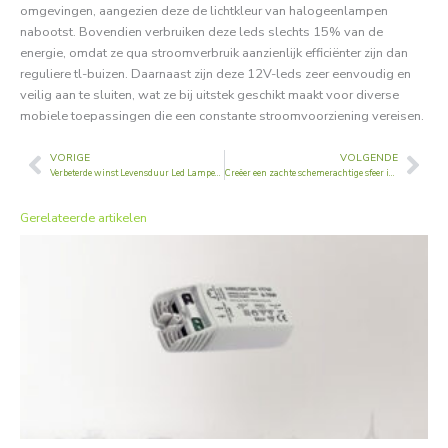
omgevingen, aangezien deze de lichtkleur van halogeenlampen
nabootst. Bovendien verbruiken deze leds slechts 15% van de
energie, omdat ze qua stroomverbruik aanzienlijk efficiënter zijn dan
reguliere tl-buizen. Daarnaast zijn deze 12V-leds zeer eenvoudig en
veilig aan te sluiten, wat ze bij uitstek geschikt maakt voor diverse
mobiele toepassingen die een constante stroomvoorziening vereisen.
VORIGE
VOLGENDE
Vorige
Vol
Verbeterde winst Levensduur Led Lampen Met Hogere Cri
Creëer een zachte schemerachtige sfeer in de kamers door gebruik te maken van
Gerelateerde artikelen