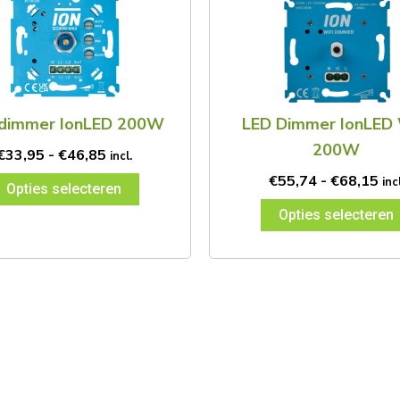
tot
to
heeft
heeft
€46,85
€6
meerdere
meerdere
variaties.
variaties.
Deze
Deze
optie
optie
kan
kan
dimmer IonLED 200W
LED Dimmer IonLED 
gekozen
gekozen
200W
€
33,95
-
€
46,85
incl.
worden
worden
op
op
€
55,74
-
€
68,15
incl
Opties selecteren
de
de
Opties selecteren
productpagina
productpag