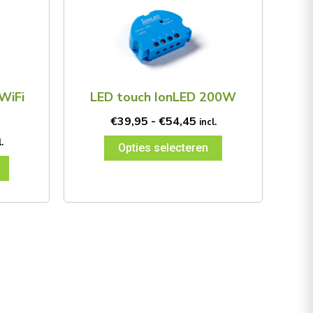
t
tot
heeft
8,15
€54,45
meerdere
variaties.
Deze
optie
kan
WiFi
LED touch IonLED 200W
gekozen
€
39,95
-
€
54,45
incl.
worden
op
.
Opties selecteren
de
ina
productpagina