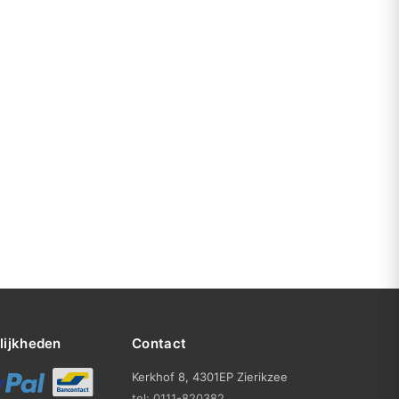
lijkheden
Contact
Kerkhof 8, 4301EP Zierikzee
tel: 0111-820382