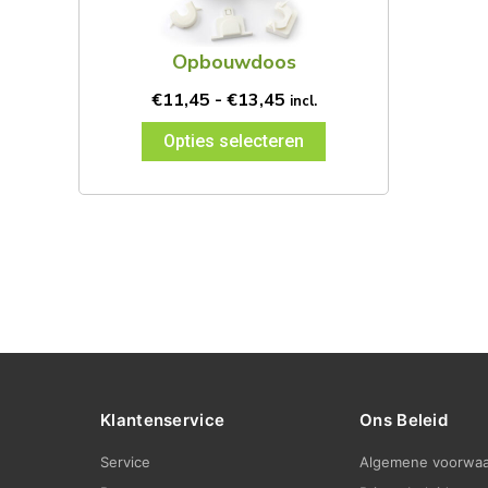
Deze
optie
kan
Opbouwdoos
gekozen
€
11,45
-
€
13,45
incl.
worden
op
Opties selecteren
de
productpagina
Klantenservice
Ons Beleid
Service
Algemene voorwa