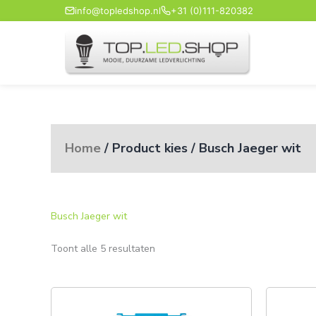
Ga
info@topledshop.nl
+31 (0)111-820382
naar
de
inhoud
Home
/ Product kies / Busch Jaeger wit
Busch Jaeger wit
Toont alle 5 resultaten
Prijsklasse:
Dit
€31,94
product