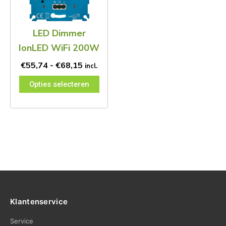
Deze
optie
kan
LED Dimmer
gekozen
worden
IonLED WiFi 200W
op
de
€
55,74
-
€
68,15
incl.
productpagina
Opties selecteren
Klantenservice
Service