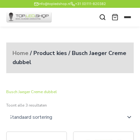
Ga
info@topledshop.nl
+31 (0)111-820382
naar
de
inhoud
Home
/ Product kies / Busch Jaeger Creme
dubbel
Busch Jaeger Creme dubbel
Toont alle 3 resultaten
Prijsklasse:
Prijsklas
Dit
Dit