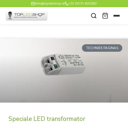
Ga
info@topledshop.nl
+31 (0)111-820382
naar
de
inhoud
TECHNIEK PAGINAS
Speciale LED transformator