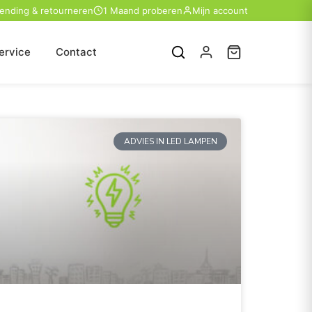
zending & retourneren
1 Maand proberen
Mijn account
ervice
Contact
ADVIES IN LED LAMPEN