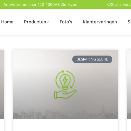
Antwoordnummer 122 4300VB Zierikzee
Gratis ver
Home
Producten
Foto's
Klantervaringen
S
BESPARING SECTIE