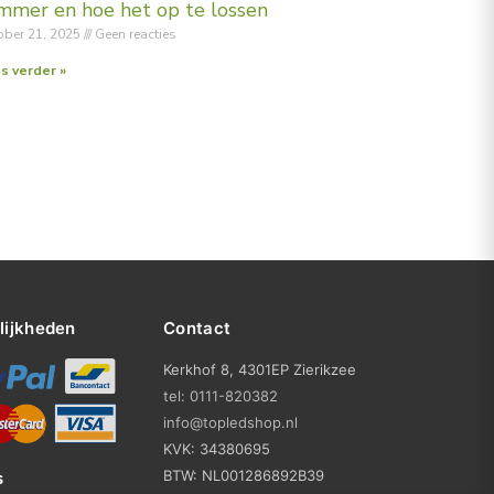
mmer en hoe het op te lossen
ober 21, 2025
Geen reacties
s verder »
lijkheden
Contact
Kerkhof 8, 4301EP Zierikzee
tel: 0111-820382
info@topledshop.nl
KVK: 34380695
BTW: NL001286892B39
s