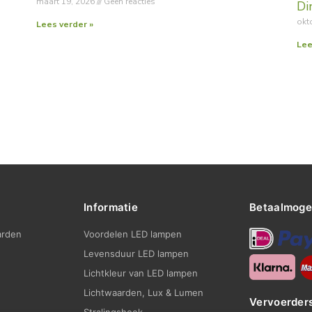
maart 19, 2026
Geen reacties
Di
okt
Lees verder »
Lee
Informatie
Betaalmoge
arden
Voordelen LED lampen
Levensduur LED lampen
Lichtkleur van LED lampen
Lichtwaarden, Lux & Lumen
Vervoerder
Stralingshoek