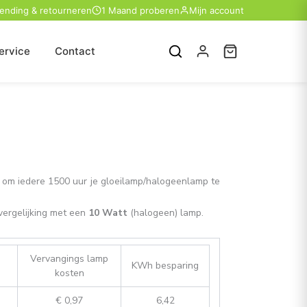
zending & retourneren
1 Maand proberen
Mijn account
ervice
Contact
n om iedere 1500 uur je gloeilamp/halogeenlamp te
ergelijking met een
10 Watt
(halogeen) lamp.
Vervangings lamp
KWh besparing
kosten
€ 0,97
6,42