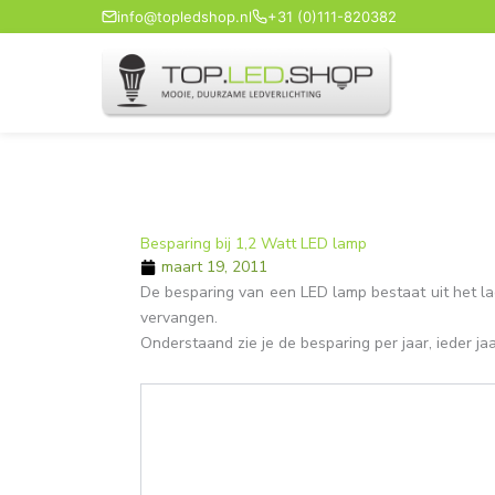
Ga
info@topledshop.nl
+31 (0)111-820382
naar
de
inhoud
Besparing bij 1,2 Watt LED lamp
maart 19, 2011
De besparing van een LED lamp bestaat uit het la
vervangen.
Onderstaand zie je de besparing per jaar, ieder jaa