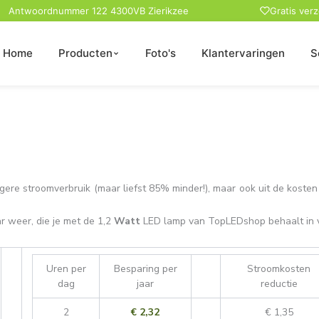
Antwoordnummer 122 4300VB Zierikzee
Gratis ver
Home
Producten
Foto's
Klantervaringen
S
gere stroomverbruik (maar liefst 85% minder!), maar ook uit de koste
r weer, die je met de 1,2
Watt
LED lamp van TopLEDshop behaalt in v
Uren per
Besparing per
Stroomkosten
dag
jaar
reductie
2
€ 2,32
€ 1,35