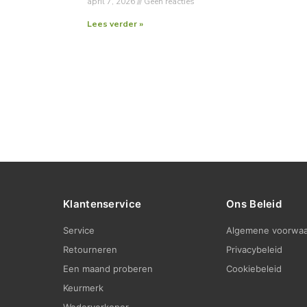
april 7, 2026
Geen reacties
Lees verder »
Klantenservice
Ons Beleid
Service
Algemene voorwa
Retourneren
Privacybeleid
Een maand proberen
Cookiebeleid
Keurmerk
Wederverkoper