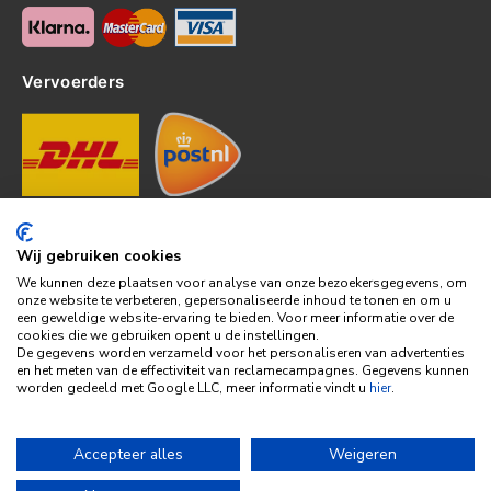
Vervoerders
Contact
Wij gebruiken cookies
Kerkhof 8, 4301EP Zierikzee
We kunnen deze plaatsen voor analyse van onze bezoekersgegevens, om
tel: 0111-820382
onze website te verbeteren, gepersonaliseerde inhoud te tonen en om u
een geweldige website-ervaring te bieden. Voor meer informatie over de
info@topledshop.nl
cookies die we gebruiken opent u de instellingen.
KVK: 34380695
De gegevens worden verzameld voor het personaliseren van advertenties
en het meten van de effectiviteit van reclamecampagnes. Gegevens kunnen
BTW: NL001286892B39
worden gedeeld met Google LLC, meer informatie vindt u
hier
.
Bank: KNAB
Rek: NL86KNAB0257746951
Accepteer alles
Weigeren