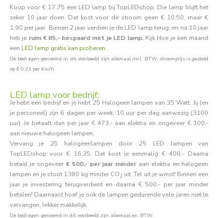
Koop voor € 17,75 een LED lamp bij TopLEDshop. Die lamp blijft het
zeker 10 jaar doen. Dat kost voor de stroom geen € 10,50, maar €
1,90 per jaar. Binnen 2 jaar verdien je de LED lamp terug, en na 10 jaar
heb je
ruim € 85,- bespaard met je LED lamp.
Kijk Hoe je een maand
een
LED lamp gratis kan proberen
.
De bedragen genoemd in dit voorbeeld zijn allemaal incl. BTW, stroomprijs is gesteld
op € 0,21 per Kw/h.
LED lamp voor bedrijf:
Je hebt een bedrijf en je hebt 25 Halogeen lampen van 35 Watt. Jij (en
je personeel) zijn 6 dagen per week, 10 uur per dag aanwezig (3100
uur). Je betaalt dan per jaar € 473,- aan elektra en ongeveer € 100,-
aan nieuwe halogeen lampen.
Vervang je 25 halogeenlampen door 25 LED lampen van
TopLEDshop voor € 16,25. Dat kost je eenmalig € 408,-. Daarna
betaal je ongeveer
€ 500,- per jaar minder
aan elektra en halogeen
lampen en je stoot 1380 kg minder CO
uit. Tel uit je winst! Binnen een
2
jaar je investering terugverdient en daarna € 500,- per jaar minder
betalen! Daarnaast hoef je ook de lampen gedurende vele jaren niet te
vervangen, lekker makkelijk.
De bedragen genoemd in dit voorbeeld zijn allemaal ex. BTW.