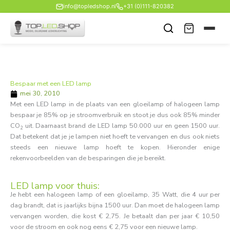
Ga
info@topledshop.nl
+31 (0)111-820382
naar
de
inhoud
Bespaar met een LED lamp
mei 30, 2010
Met een LED lamp in de plaats van een gloeilamp of halogeen lamp
bespaar je 85% op je stroomverbruik en stoot je dus ook 85% minder
CO
uit. Daarnaast brand de LED lamp 50.000 uur en geen 1500 uur.
2
Dat betekent dat je je lampen niet hoeft te vervangen en dus ook niets
steeds een nieuwe lamp hoeft te kopen. Hieronder enige
rekenvoorbeelden van de besparingen die je bereikt.
LED lamp voor thuis:
Je hebt een halogeen lamp of een gloeilamp, 35 Watt, die 4 uur per
dag brandt, dat is jaarlijks bijna 1500 uur. Dan moet de halogeen lamp
vervangen worden, die kost € 2,75. Je betaalt dan per jaar € 10,50
voor de stroom en ook nog eens € 2,75 voor een nieuwe lamp.