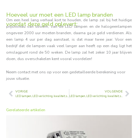
Hoeveel uur moet een LED lamp branden
Om een heel lang verhaal kort te houden, de lamp zal bij het huidige
voordat deze geld oplevert:
prijsniveau van stroom, van de LED lampen en de halogeenlampen
ongeveer 2000 uur moeten branden, daarna ga je geld verdienen. Als
een lamp 4 uur per dag aanstaat, is dat maar twee jaar. Voor een
bedrijf dat de lampen vaak veel langer aan heeft op een dag ligt het
omslagpunt rond de 50 weken. De lamp zal het zeker 10 jaar blijven
doen, dus overschakelen kent vooral voordelen!
Neem contact met ons op voor een gedetailleerde berekening voor
jouw situatie.
VORIGE
VOLGENDE
Vorige
Vol
LED lampen, LED verlichting, kwaliteit, scherpe prijs
LED lampen, LED verlichting, kwaliteit, scherpe prijs
Gerelateerde artikelen